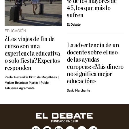
% de los mayores de
45, los que más lo
sufren
El Debate
EDUCACIÓN
¿Los viajes de fin de
La advertencia de un
curso son una
docente sobre el uso
experiencia educativa
de las ayudas
o solo fiesta?Expertos
europeas: «Más dinero
responden
no significa mejor
Paola Alexandria Pinto de Magalhães |
educación»
Maider Belintxon Martín | Pablo
Tabuenca Agramonte
David Marchante