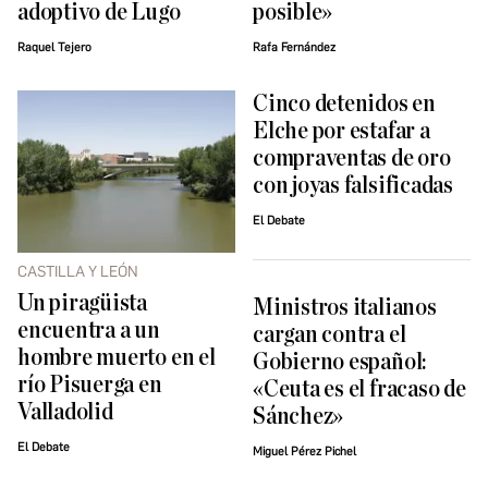
adoptivo de Lugo
posible»
Raquel Tejero
Rafa Fernández
Cinco detenidos en
Elche por estafar a
compraventas de oro
con joyas falsificadas
El Debate
CASTILLA Y LEÓN
Un piragüista
Ministros italianos
encuentra a un
cargan contra el
hombre muerto en el
Gobierno español:
río Pisuerga en
«Ceuta es el fracaso de
Valladolid
Sánchez»
El Debate
Miguel Pérez Pichel