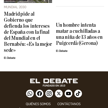
MUNDIAL 2030
Madrid pide al
Gobierno que
Un hombre intenta
defienda los intereses
matar a cuchilladas a
de España con la final
una niña de 13 años en
del Mundial en el
Puigcerdà (Gerona)
Bernabéu: «Es la mejor
sede»
El Debate
El Debate
QUIÉNES SOMOS
CONTÁCTANOS