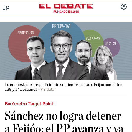
FUNDADO EN 1910
Menú
INICIA
SESIÓ
La encuesta de Target Point de septiembre sitúa a Feijóo con entre
139 y 141 escaños
Kindelan
Barómetro Target Point
Sánchez no logra detener
a Feijóo: el PP avanza y ya