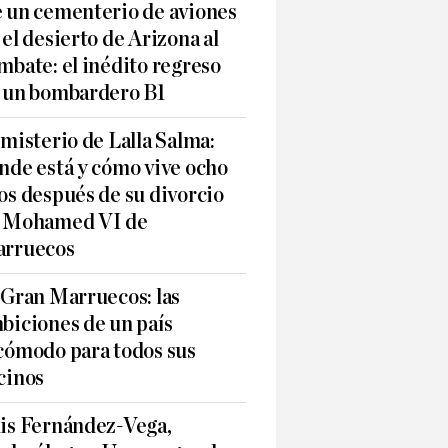
 un cementerio de aviones
 el desierto de Arizona al
mbate: el inédito regreso
 un bombardero B1
 misterio de Lalla Salma:
nde está y cómo vive ocho
os después de su divorcio
 Mohamed VI de
rruecos
 Gran Marruecos: las
biciones de un país
cómodo para todos sus
cinos
is Fernández-Vega,