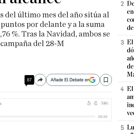
De
en
 del último mes del año sitúa al
co
puntos por delante y a la suma
de
5,76 %. Tras la Navidad, ambos se
El
recampaña del 28-M
dó
añ
de
Ma
87
Añade El Debate en
Compartir
Save
El
am
in
ve
Lu