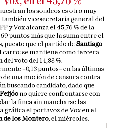
 Vox, en el 45,76 %
uestran los sondeos es otro muy
a también vicesecretaria general del
PP y Vox alcanza el 45,76 % de la
9,69 puntos más que la suma entre el
 puesto que el partido de
Santiago
l carro: se mantiene como tercera
 del voto del 14,83 %.
emente –0,13 puntos– en las últimas
o de una moción de censura contra
tán buscando candidato, dado que
Feijóo
no quiere confrontarse con
dar la finca sin mancharse las
 gráfica el portavoz de Vox en el
a de los Montero
, el miércoles.