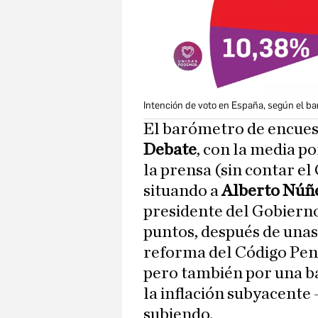
Intención de voto en España, según el b
El barómetro de encue
Debate
, con la media p
la prensa (sin contar el
situando a
Alberto Núñe
presidente del Gobiern
puntos, después de una
reforma del Código Pena
pero también por una b
la inflación subyacente 
subiendo.