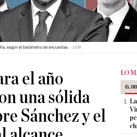
aña, según el barómetro de encuestas
JJGK
LO M
ara el año
EL DE
con una sólida
La
Vi
bre Sánchez y el
pe
cl
l alcance