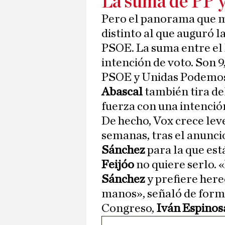
La suma de PP y
Pero el panorama que m
distinto al que auguró l
PSOE. La suma entre el 
intención de voto. Son 
PSOE y Unidas Podemos,
Abascal
también tira de
fuerza con una intención
De hecho, Vox crece lev
semanas, tras el anunci
Sánchez
para la que es
Feijóo
no quiere serlo. «
Sánchez
y prefiere here
manos», señaló de forma
Congreso,
Iván Espinos