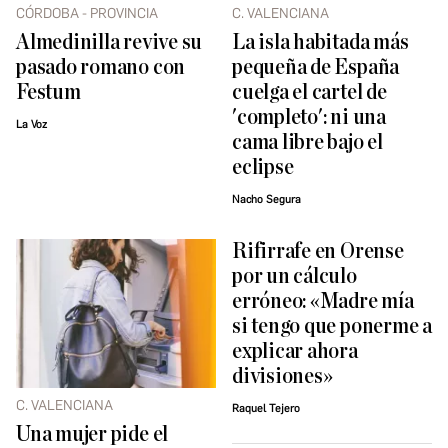
CÓRDOBA - PROVINCIA
C. VALENCIANA
Almedinilla revive su
La isla habitada más
pasado romano con
pequeña de España
Festum
cuelga el cartel de
'completo': ni una
La Voz
cama libre bajo el
eclipse
Nacho Segura
Rifirrafe en Orense
por un cálculo
erróneo: «Madre mía
si tengo que ponerme a
explicar ahora
divisiones»
C. VALENCIANA
Raquel Tejero
Una mujer pide el