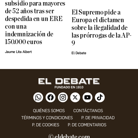
subsidio para mayores
de 52 años tras ser
El Supremo pide a
despedida en un ERE
Europa el dictamen
con una
sobre la ilegalidad de
indemnización de
las prórrogas de la AP-
150.000 euros
9
Jaume Lita Albert
El Debate
QUIÉNES SOMOS
CONTÁCTANOS
TÉRMINOS Y CONDICIONES
P. DE PRIVACIDAD
P. DE COOKIES
P. DE COMENTARIOS
© eldebate.com