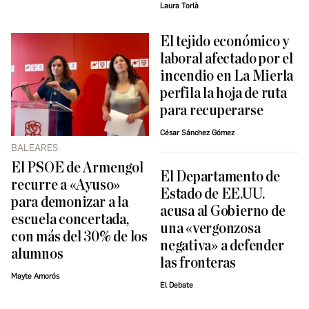
Laura Torlà
El tejido económico y
laboral afectado por el
incendio en La Mierla
perfila la hoja de ruta
para recuperarse
César Sánchez Gómez
BALEARES
El PSOE de Armengol
El Departamento de
recurre a «Ayuso»
Estado de EE.UU.
para demonizar a la
acusa al Gobierno de
escuela concertada,
una «vergonzosa
con más del 30% de los
negativa» a defender
alumnos
las fronteras
Mayte Amorós
El Debate