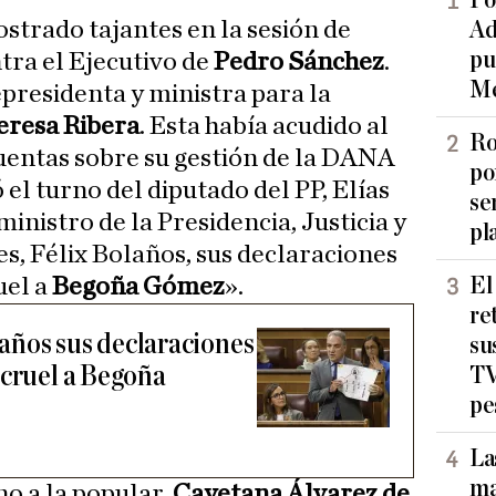
Ad
pu
tra el Ejecutivo de
Pedro Sánchez
.
Me
residenta y ministra para la
eresa Ribera
. Esta había acudido al
Ro
uentas sobre su gestión de la DANA
po
el turno del diputado del PP, Elías
se
nistro de la Presidencia, Justicia y
pl
es, Félix Bolaños, sus declaraciones
El
uel a
Begoña Gómez
».
re
años sus declaraciones
su
 cruel a Begoña
TV
pe
La
ma
rno a la popular,
Cayetana Álvarez de