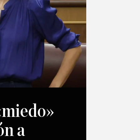
 «miedo»
ón a