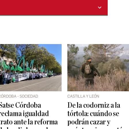
CÓRDOBA - SOCIEDAD
CASTILLA Y LEÓN
Satse Córdoba
De la codorniz a la
reclama igualdad
tórtola: cuándo se
trato ante la reforma
podrán cazar y