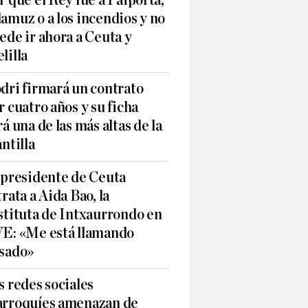
amuz o a los incendios y no
ede ir ahora a Ceuta y
lilla
dri firmará un contrato
r cuatro años y su ficha
rá una de las más altas de la
antilla
 presidente de Ceuta
trata a Aida Bao, la
stituta de Intxaurrondo en
E: «Me está llamando
sado»
s redes sociales
rroquíes amenazan de