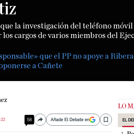
tiz
que la investigación del teléfono móvil
os cargos de varios miembros del Ejecu
sponsable» que el PP no apoye a Riber
 oponerse a Cañete
hez
LO M
:22
58
Añade El Debate en
EL DE
Compartir
Save
Po