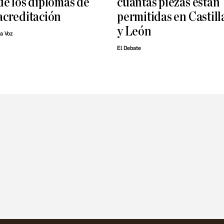
de los diplomas de
cuántas piezas están
acreditación
permitidas en Castill
y León
a Voz
El Debate