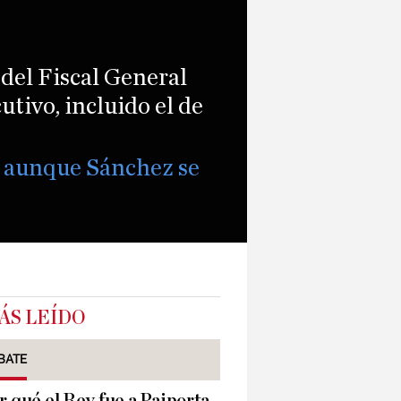
 del Fiscal General
tivo, incluido el de
a aunque Sánchez se
ÁS LEÍDO
BATE
r qué el Rey fue a Paiporta,