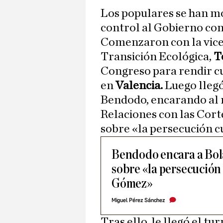
Los populares se han mostrado tajantes en la sesión de
control al Gobierno con
Comenzaron con la vicep
Transición Ecológica,
T
Congreso para rendir c
en
Valencia.
Luego llegó 
Bendodo, encarando al mi
Relaciones con las Cort
sobre «la persecución c
Bendodo encara a Bol
sobre «la persecución
Gómez»
Miguel Pérez Sánchez
Tras ello, le llegó el tu