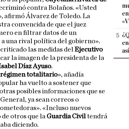
mu
ecriminó contra Bolaños. «Usted
en
», afirmó Álvarez de Toledo. La
«V
stra convencida de que el juez
mero en filtrar datos de un
¿Q
 a una rival política del gobierno».
en
 criticado las medidas del
Ejecutivo
as
car la imagen de la presidenta de la
Isabel Díaz Ayuso
.
régimen totalitario
», añadía
opular ha vuelto a sostener que
otras posibles informaciones que se
 General, ya sean correos o
ometedoras». «Incluso nuevos
o de otros que la
Guardia Civil
tendrá
uaba diciendo.