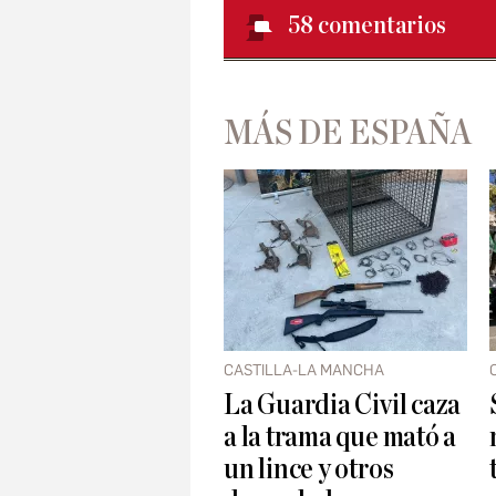
58
comentarios
MÁS DE ESPAÑA
CASTILLA-LA MANCHA
La Guardia Civil caza
a la trama que mató a
un lince y otros