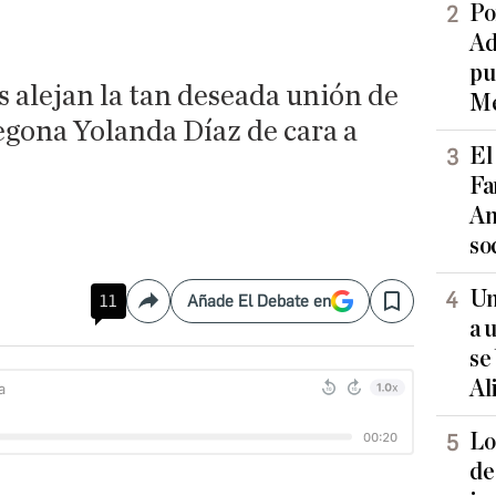
Po
Ad
pu
 alejan la tan deseada unión de
Me
egona Yolanda Díaz de cara a
El
Fa
An
so
Un
11
Añade El Debate en
Compartir
Save
a 
se
Al
Lo
de