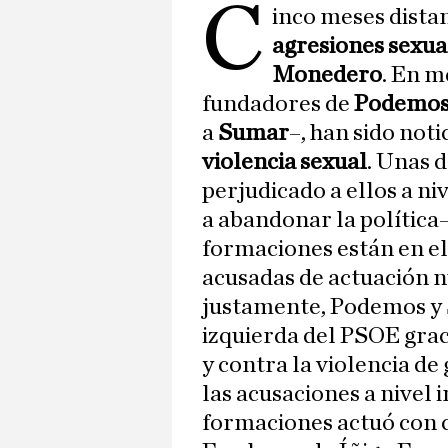
C
inco meses dista
agresiones sexua
Monedero
. En m
fundadores de
Podemo
a
Sumar
–, han sido noti
violencia sexual
. Unas 
perjudicado a ellos a ni
a abandonar la política
formaciones están en el
acusadas de actuación nu
justamente, Podemos y 
izquierda del PSOE grac
y contra la violencia d
las acusaciones a nivel 
formaciones actuó con c