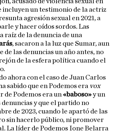
jón, acusado de violencia sexual en
 incluyen un testimonio de la actriz
resunta agresión sexual en 2021, a
arle y hacer oídos sordos. Las
a raíz de la denuncia de una
larás
, sacaron a la luz que Sumar, aun
e de las denuncias un año antes, no
rejón de la esfera política cuando el
o.
ido ahora con el caso de Juan Carlos
ha sabido que en Podemos era
vox
or de Podemos era un
«baboso»
y un
 denuncias y que el partido no
bre de 2023, cuando le apartó de las
ro sin hacerlo público, ni promover
ial. La líder de Podemos Ione Belarra