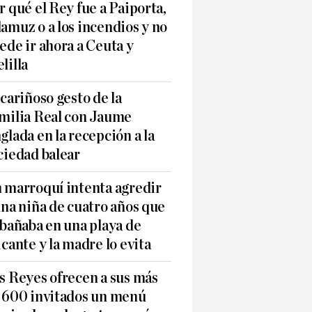
r qué el Rey fue a Paiporta,
amuz o a los incendios y no
ede ir ahora a Ceuta y
lilla
 cariñoso gesto de la
milia Real con Jaume
glada en la recepción a la
ciedad balear
 marroquí intenta agredir
una niña de cuatro años que
 bañaba en una playa de
icante y la madre lo evita
s Reyes ofrecen a sus más
 600 invitados un menú