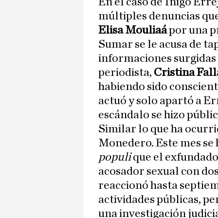
En el caso de Íñigo Erre
múltiples denuncias que
Elisa Mouliaá
por una p
Sumar se le acusa de tap
informaciones surgidas 
periodista,
Cristina Fal
habiendo sido conscient
actuó y solo apartó a Er
escándalo se hizo públic
Similar lo que ha ocurr
Monedero. Este mes se 
populi
que el exfundad
acosador sexual con dos
reaccionó hasta septiem
actividades públicas, pe
una investigación judic