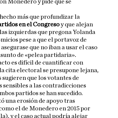
con Monedero y pide que se
 hecho más que profundizar la
artidos en el Congreso
y que alejan
 las izquierdas que pregona Yolanda
omicios pese a que el portavoz de
asegurase que no iban a usar el caso
unto de «pelea partidaria».
to es difícil de cuantificar con
a cita electoral se presupone lejana,
s sugieren que los votantes de
 sensibles a las contradicciones
ambos partidos se han sucedido.
 una erosión de apoyo tras
(como el de Monedero en 2015 por
a), y el caso actual podría alejar