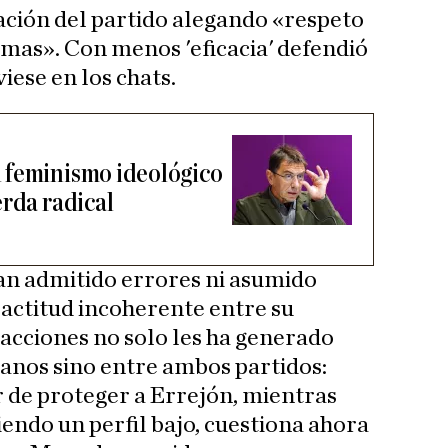
ación del partido alegando «respeto
timas». Con menos 'eficacia' defendió
iese en los chats.
 feminismo ideológico
erda radical
n admitido errores ni asumido
 actitud incoherente entre su
 acciones no solo les ha generado
danos sino entre ambos partidos:
de proteger a Errejón, mientras
ndo un perfil bajo, cuestiona ahora