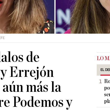
EFE
alos de
LO M
y Errejón
EL DE
Ro
 aún más la
po
se
re Podemos y
pl