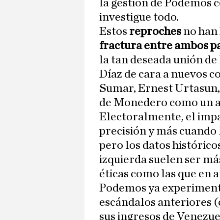
la gestión de Podemos 
investigue todo.
Estos
reproches
no han
fractura entre ambos p
la tan deseada unión de
Díaz de cara a nuevos c
Sumar, Ernest Urtasun, 
de Monedero como un as
Electoralmente, el impac
precisión y más cuando l
pero los datos histórico
izquierda suelen ser más
éticas como las que en 
Podemos ya experimentó
escándalos anteriores 
sus ingresos de Venezuel