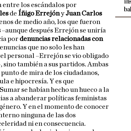
in
n entre los escándalos por
ba
les
de
Íñigo Errejón
y
Juan Carlos
enos de medio año, los que fueron
s
–aunque después Errejón se uniría
cia por
denuncias relacionadas con
denuncias que no solo les han
vel personal –Errejón se vio obligado
–, sino también a sus partidos. Ambas
 punto de mira de los ciudadanos,
la e hipocresía. Y es que
Sumar se habían hecho un hueco a la
ias a abanderar políticas feministas
e género. Y en el momento de conocer
interno ninguna de las dos
eleridad ni en consecuencia.