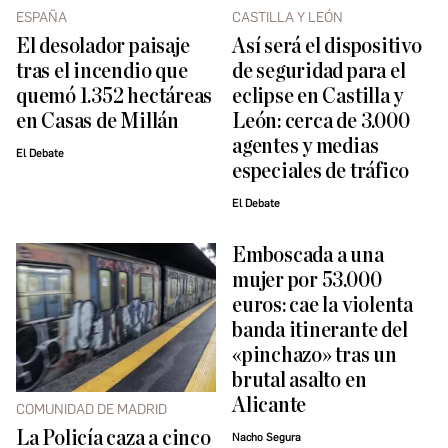
ESPAÑA
CASTILLA Y LEÓN
El desolador paisaje
Así será el dispositivo
tras el incendio que
de seguridad para el
quemó 1.352 hectáreas
eclipse en Castilla y
en Casas de Millán
León: cerca de 3.000
agentes y medias
El Debate
especiales de tráfico
El Debate
Emboscada a una
mujer por 53.000
euros: cae la violenta
banda itinerante del
«pinchazo» tras un
brutal asalto en
Alicante
COMUNIDAD DE MADRID
La Policía caza a cinco
Nacho Segura