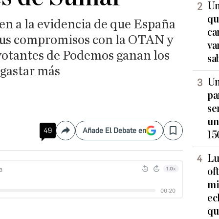
Un
qu
en a la evidencia de que España
ca
sus compromisos con la OTAN y
va
 votantes de Podemos ganan los
sa
 gastar más
Un
pa
se
un
49
Añade El Debate en
15
Compartir
Save
Lu
of
mi
ec
qu