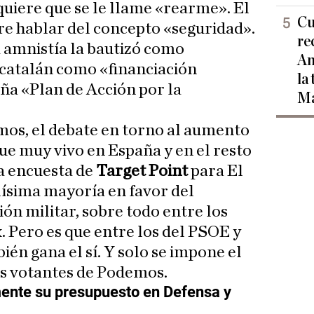
quiere que se le llame «rearme». El
Cu
re hablar del concepto «seguridad».
re
 amnistía la bautizó como
Am
 catalán como «financiación
la
oña «Plan de Acción por la
Ma
mos, el debate en torno al aumento
gue muy vivo en España y en el resto
La encuesta de
Target Point
para El
ísima mayoría en favor del
ón militar, sobre todo entre los
. Pero es que entre los del PSOE y
én gana el sí. Y solo se impone el
os votantes de Podemos.