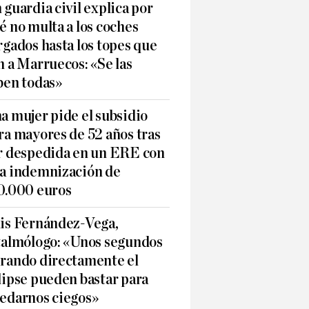
 guardia civil explica por
é no multa a los coches
rgados hasta los topes que
n a Marruecos: «Se las
ben todas»
a mujer pide el subsidio
ra mayores de 52 años tras
r despedida en un ERE con
a indemnización de
0.000 euros
is Fernández-Vega,
talmólogo: «Unos segundos
rando directamente el
lipse pueden bastar para
edarnos ciegos»