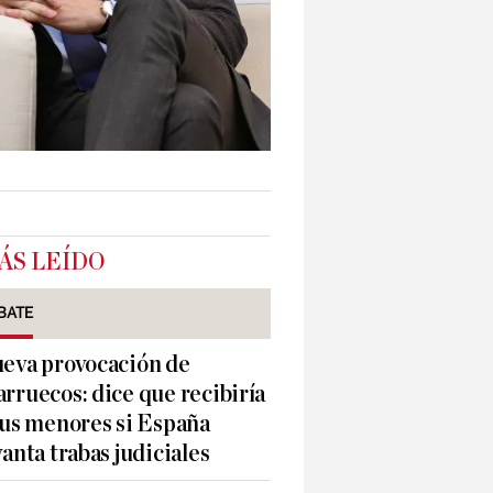
ÁS LEÍDO
BATE
eva provocación de
rruecos: dice que recibiría
sus menores si España
vanta trabas judiciales