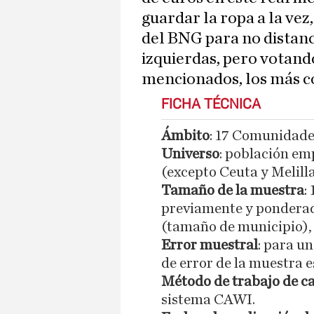
guardar la ropa a la vez
del BNG para no distanci
izquierdas, pero votand
mencionados, los más c
FICHA TÉCNICA
Ámbito
: 17 Comunidad
Universo
: población e
(excepto Ceuta y Melilla
Tamaño de la muestra
:
previamente y ponderad
(tamaño de municipio), 
Error muestral
: para un
de error de la muestra e
Método de trabajo de 
sistema CAWI.