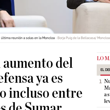
 última reunión a solas en la Moncloa
Borja Puig de la Bellacasa/ Moncloa
LO M
l aumento del
EL DE
efensa ya es
Nu
Ma
o incluso entre
a 
le
es de Sumar