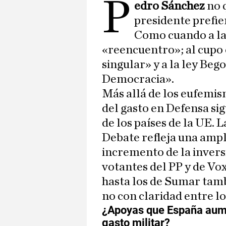
P
edro Sánchez
no 
presidente prefie
Como cuando a la
«reencuentro»; al cupo
singular» y a la ley Beg
Democracia».
Más allá de los eufemis
del gasto en Defensa si
de los países de la UE. 
Debate refleja una ampl
incremento de la inversi
votantes del PP y de Vox
hasta los de Sumar tambi
no con claridad entre l