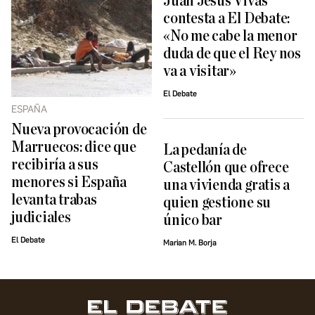
Juan Jesús Vivas
contesta a El Debate:
«No me cabe la menor
duda de que el Rey nos
va a visitar»
El Debate
ESPAÑA
Nueva provocación de
Marruecos: dice que
La pedanía de
recibiría a sus
Castellón que ofrece
menores si España
una vivienda gratis a
levanta trabas
quien gestione su
judiciales
único bar
El Debate
Marian M. Borja