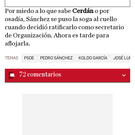
Por miedo a lo que sabe
Cerdán
o por
osadía, Sánchez se puso la soga al cuello
cuando decidió ratificarlo como secretario
de Organización. Ahora es tarde para
aflojarla.
TEMAS
PSOE
PEDRO SÁNCHEZ
KOLDO GARCÍA
JOSÉ LUIS
72
comentarios