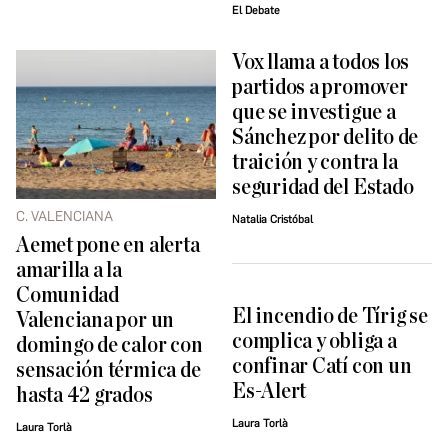
El Debate
Vox llama a todos los
partidos a promover
que se investigue a
Sánchez por delito de
traición y contra la
seguridad del Estado
C. VALENCIANA
Natalia Cristóbal
Aemet pone en alerta
amarilla a la
Comunidad
El incendio de Tírig se
Valenciana por un
complica y obliga a
domingo de calor con
confinar Catí con un
sensación térmica de
Es-Alert
hasta 42 grados
Laura Torlà
Laura Torlà