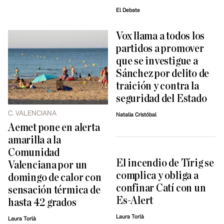
El Debate
Vox llama a todos los
partidos a promover
que se investigue a
Sánchez por delito de
traición y contra la
seguridad del Estado
C. VALENCIANA
Natalia Cristóbal
Aemet pone en alerta
amarilla a la
Comunidad
El incendio de Tírig se
Valenciana por un
complica y obliga a
domingo de calor con
confinar Catí con un
sensación térmica de
Es-Alert
hasta 42 grados
Laura Torlà
Laura Torlà