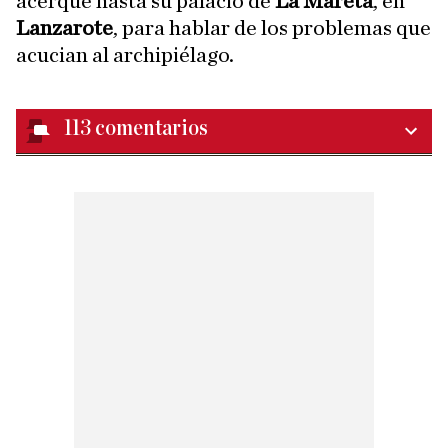
acerque hasta su palacio de
La Mareta
, en
Lanzarote
, para hablar de los problemas que
acucian al archipiélago.
113
comentarios