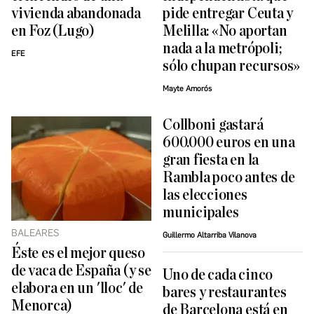
vivienda abandonada
pide entregar Ceuta y
en Foz (Lugo)
Melilla: «No aportan
nada a la metrópoli;
EFE
sólo chupan recursos»
Mayte Amorós
Collboni gastará
600.000 euros en una
gran fiesta en la
Rambla poco antes de
las elecciones
municipales
BALEARES
Guillermo Altarriba Vilanova
Éste es el mejor queso
de vaca de España (y se
Uno de cada cinco
elabora en un 'lloc' de
bares y restaurantes
Menorca)
de Barcelona está en