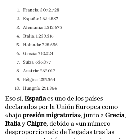
Francia: 3.072.728
​España: 1.634.887
​Alemania: 1.512.675
​Italia: 1.233.316
​Holanda: 728.656
​Grecia: 710.024
​Suiza: 636.077
​Austria: 262.017
​Bélgica: 255.564
Hungría: 251.364​
Eso sí,
España
es uno de los países
declarados por la Unión Europea como
«bajo
presión migratoria»
, junto a
Grecia
,
Italia
y
Chipre
, debido a «un número
desproporcionado de llegadas tras las