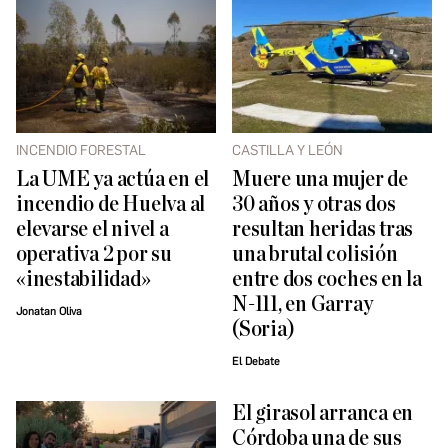
INCENDIO FORESTAL
CASTILLA Y LEÓN
La UME ya actúa en el
Muere una mujer de
incendio de Huelva al
30 años y otras dos
elevarse el nivel a
resultan heridas tras
operativa 2 por su
una brutal colisión
«inestabilidad»
entre dos coches en la
N-111, en Garray
Jonatan Oliva
(Soria)
El Debate
El girasol arranca en
Córdoba una de sus