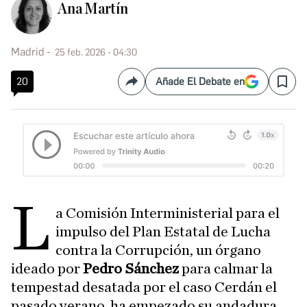
Ana Martín
Madrid
25 feb. 2026 - 04:30
20
Añade El Debate en
Compartir
Save
L
a Comisión Interministerial para el
impulso del Plan Estatal de Lucha
contra la Corrupción, un órgano
ideado por
Pedro Sánchez
para calmar la
tempestad desatada por el caso Cerdán el
pasado verano, ha empezado su andadura