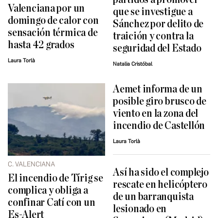
Valenciana por un
que se investigue a
domingo de calor con
Sánchez por delito de
sensación térmica de
traición y contra la
hasta 42 grados
seguridad del Estado
Laura Torlà
Natalia Cristóbal
Aemet informa de un
posible giro brusco de
viento en la zona del
incendio de Castellón
Laura Torlà
C. VALENCIANA
Así ha sido el complejo
El incendio de Tírig se
rescate en helicóptero
complica y obliga a
de un barranquista
confinar Catí con un
lesionado en
Es-Alert