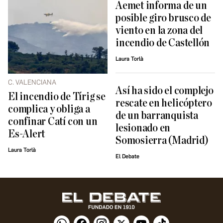
Aemet informa de un
posible giro brusco de
viento en la zona del
incendio de Castellón
Laura Torlà
C. VALENCIANA
Así ha sido el complejo
El incendio de Tírig se
rescate en helicóptero
complica y obliga a
de un barranquista
confinar Catí con un
lesionado en
Es-Alert
Somosierra (Madrid)
Laura Torlà
El Debate