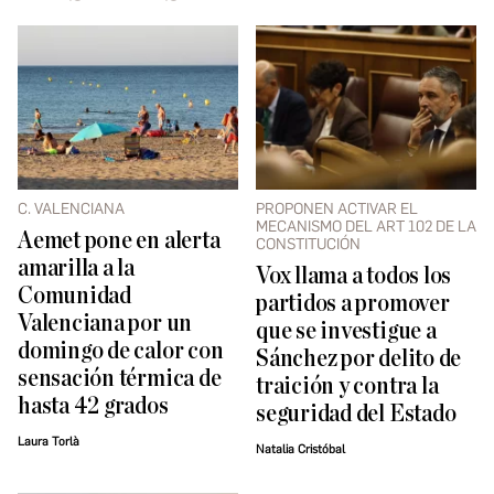
C. VALENCIANA
PROPONEN ACTIVAR EL
MECANISMO DEL ART 102 DE LA
Aemet pone en alerta
CONSTITUCIÓN
amarilla a la
Vox llama a todos los
Comunidad
partidos a promover
Valenciana por un
que se investigue a
domingo de calor con
Sánchez por delito de
sensación térmica de
traición y contra la
hasta 42 grados
seguridad del Estado
Laura Torlà
Natalia Cristóbal