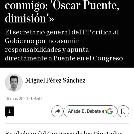
conmigo: 'Óscar Puente,
dimisión'»
El secretario general del PP critica al
Gobierno por no asumir
responsabilidades y apunta
directamente a Puente en el Congreso
Miguel Pérez Sánchez
18 mar. 2026 - 09:40
1
Añade El Debate en
Compartir
Save
En el pleno del Congreso de los Diputados