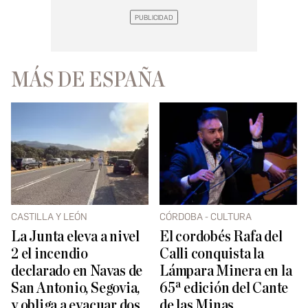
MÁS DE ESPAÑA
CASTILLA Y LEÓN
CÓRDOBA - CULTURA
La Junta eleva a nivel
El cordobés Rafa del
2 el incendio
Calli conquista la
declarado en Navas de
Lámpara Minera en la
San Antonio, Segovia,
65ª edición del Cante
y obliga a evacuar dos
de las Minas