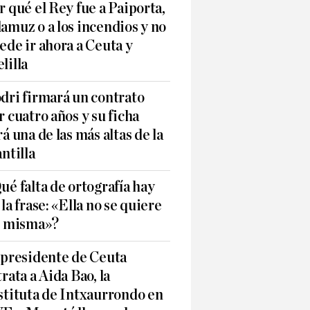
r qué el Rey fue a Paiporta,
amuz o a los incendios y no
ede ir ahora a Ceuta y
lilla
dri firmará un contrato
r cuatro años y su ficha
rá una de las más altas de la
antilla
ué falta de ortografía hay
 la frase: «Ella no se quiere
í misma»?
 presidente de Ceuta
trata a Aida Bao, la
stituta de Intxaurrondo en