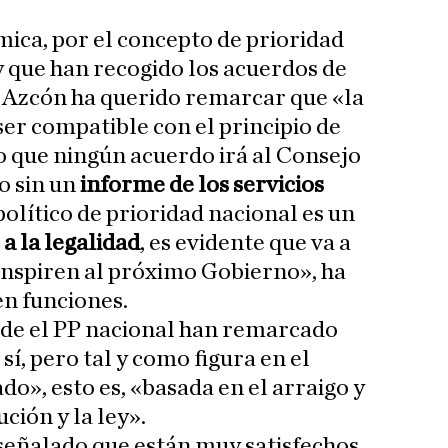
mica, por el concepto de prioridad
y que han recogido los acuerdos de
Azcón ha querido remarcar que «la
ser compatible con el principio de
o que ningún acuerdo irá al Consejo
 sin un
informe de los servicios
político de prioridad nacional es un
a la legalidad
, es evidente que va a
 inspiren al próximo Gobierno», ha
en funciones.
sde el PP nacional han remarcado
sí, pero tal y como figura en el
o», esto es, «basada en el arraigo y
ción y la ley».
señalado que están muy satisfechos