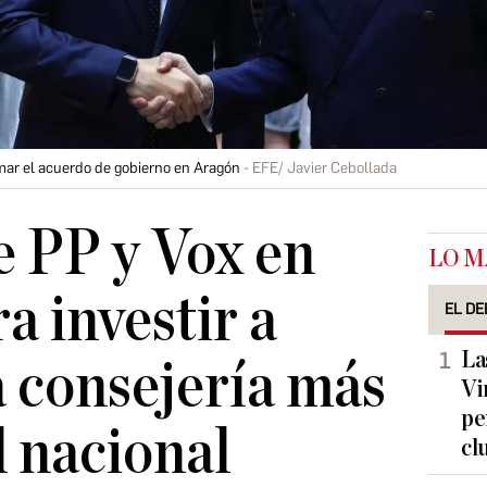
mar el acuerdo de gobierno en Aragón
EFE/ Javier Cebollada
 PP y Vox en
LO M
a investir a
EL DE
La
 consejería más
Vi
pe
d nacional
cl