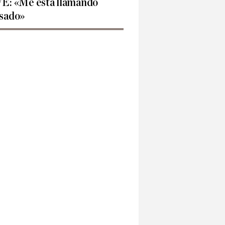
E: «Me está llamando
sado»