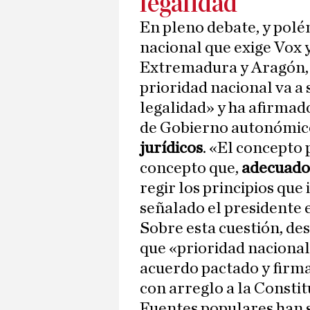
legalidad
En pleno debate, y polé
nacional que exige Vox 
Extremadura y Aragón, 
prioridad nacional va a 
legalidad» y ha afirmad
de Gobierno autonómico
jurídicos
. «El concepto 
concepto que,
adecuado 
regir los principios que
señalado el presidente 
Sobre esta cuestión, de
que «prioridad nacional 
acuerdo pactado y firmad
con arreglo a la Constitu
Fuentes populares han 