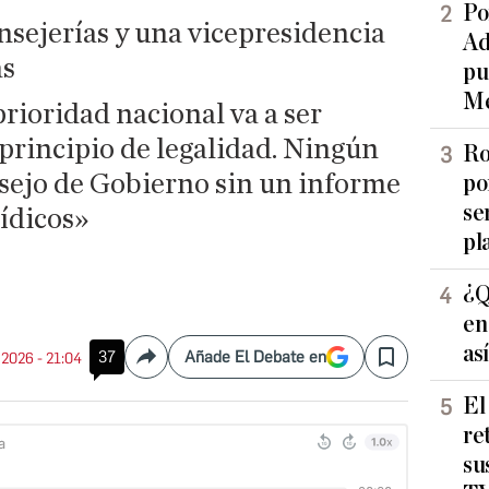
Po
nsejerías y una vicepresidencia
Ad
as
pu
Me
rioridad nacional va a ser
principio de legalidad. Ningún
Ro
nsejo de Gobierno sin un informe
po
se
rídicos»
pl
¿Q
en
as
37
Añade El Debate en
. 2026 - 21:04
Compartir
Save
El
re
su