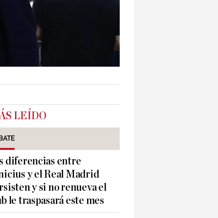
ÁS LEÍDO
BATE
s diferencias entre
nicius y el Real Madrid
rsisten y si no renueva el
ub le traspasará este mes