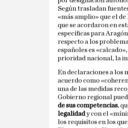
por designación autonó
Según trasladan fuente
«más amplio» que el de
que se acordaron en est
específicas para Aragón
respecto a los problema
españoles es «calcado», 
prioridad nacional, la i
En declaraciones a los 
acuerdo como «coherent
una de las medidas reco
Gobierno regional puede 
de sus competencias
, q
legalidad
y con el «mín
los requisitos en los que