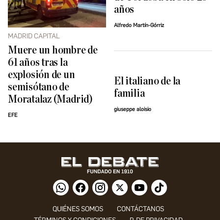
años
Alfredo Martín-Górriz
MADRID CAPITAL
Muere un hombre de
61 años tras la
explosión de un
El italiano de la
semisótano de
familia
Moratalaz (Madrid)
giuseppe aloisio
EFE
QUIÉNES SOMOS
CONTÁCTANOS