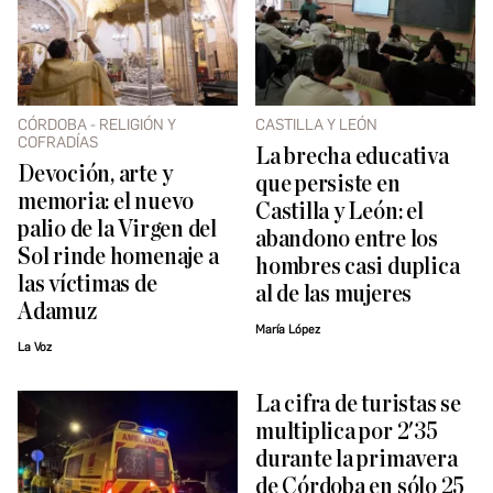
CÓRDOBA - RELIGIÓN Y
CASTILLA Y LEÓN
COFRADÍAS
La brecha educativa
Devoción, arte y
que persiste en
memoria: el nuevo
Castilla y León: el
palio de la Virgen del
abandono entre los
Sol rinde homenaje a
hombres casi duplica
las víctimas de
al de las mujeres
Adamuz
María López
La Voz
La cifra de turistas se
multiplica por 2'35
durante la primavera
de Córdoba en sólo 25