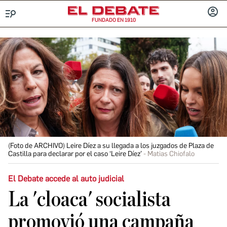
FUNDADO EN 1910
Menú
INICIA
SESIÓ
(Foto de ARCHIVO) Leire Díez a su llegada a los juzgados de Plaza de
Castilla para declarar por el caso ‘Leire Díez’
Matias Chiofalo
El Debate accede al auto judicial
La 'cloaca' socialista
promovió una campaña