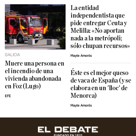
La entidad
independentista que
pide entregar Ceuta y
Melilla: «No aportan
nada a la metrópoli;
sólo chupan recursos»
GALICIA
Mayte Amorós
Muere una persona en
el incendio de una
Éste es el mejor queso
vivienda abandonada
de vaca de España (y se
en Foz (Lugo)
elabora en un 'lloc' de
Menorca)
EFE
Mayte Amorós