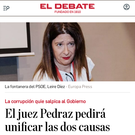
FUNDADO EN 1910
Menú
INICIA
SESIÓ
La fontanera del PSOE, Leire Díez
Europa Press
La corrupción quie salpica al Gobierno
El juez Pedraz pedirá
unificar las dos causas