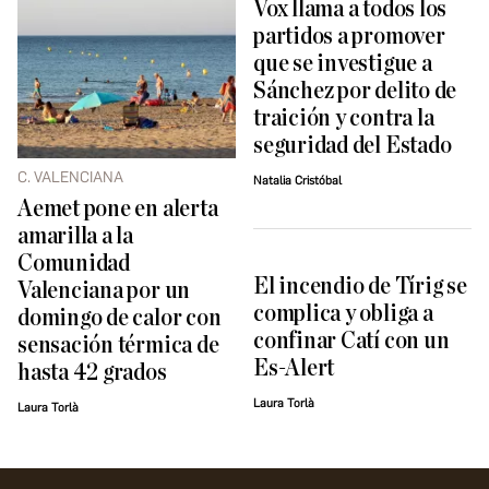
Vox llama a todos los
partidos a promover
que se investigue a
Sánchez por delito de
traición y contra la
seguridad del Estado
C. VALENCIANA
Natalia Cristóbal
Aemet pone en alerta
amarilla a la
Comunidad
El incendio de Tírig se
Valenciana por un
complica y obliga a
domingo de calor con
confinar Catí con un
sensación térmica de
Es-Alert
hasta 42 grados
Laura Torlà
Laura Torlà