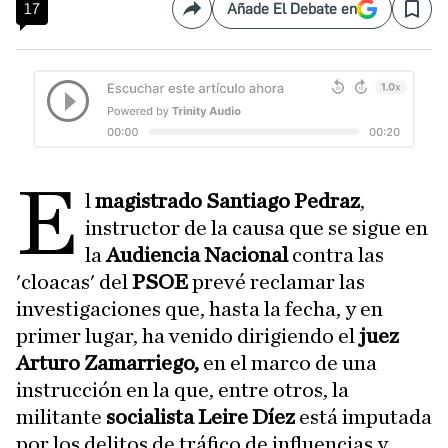
17
Añade El Debate en
Compartir
Save
E
l
magistrado Santiago Pedraz
,
instructor de la causa que se sigue en
la
Audiencia Nacional
contra las
'cloacas' del
PSOE
prevé reclamar las
investigaciones que, hasta la fecha, y en
primer lugar, ha venido dirigiendo el
juez
Arturo Zamarriego,
en el marco de una
instrucción en la que, entre otros, la
militante
socialista Leire Díez
está imputada
por los delitos de tráfico de influencias y