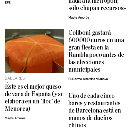
nada a la metrópoli;
EFE
sólo chupan recursos»
Mayte Amorós
Collboni gastará
600.000 euros en una
gran fiesta en la
Rambla poco antes de
las elecciones
municipales
BALEARES
Guillermo Altarriba Vilanova
Éste es el mejor queso
de vaca de España (y se
Uno de cada cinco
elabora en un 'lloc' de
bares y restaurantes
Menorca)
de Barcelona está en
manos de dueños
Mayte Amorós
chinos