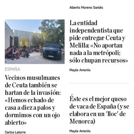
Alberto Moreno Sanlés
La entidad
independentista que
pide entregar Ceuta y
Melilla: «No aportan
nada a la metrópoli;
sólo chupan recursos»
ESPAÑA
Mayte Amorós
Vecinos musulmanes
de Ceuta también se
hartan de la invasión:
Éste es el mejor queso
«Hemos echado de
de vaca de España (y se
casa a diez a palos y
elabora en un 'lloc' de
dormimos con un ojo
Menorca)
abierto»
Mayte Amorós
Carlos Latorre