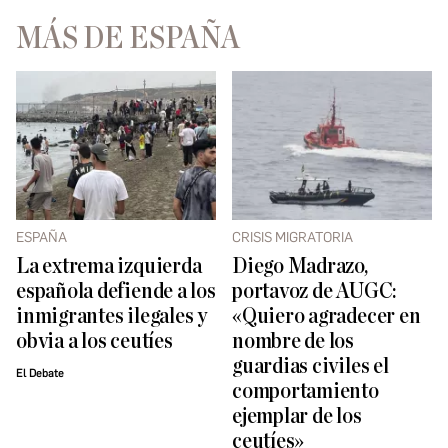
MÁS DE ESPAÑA
ESPAÑA
CRISIS MIGRATORIA
La extrema izquierda
Diego Madrazo,
española defiende a los
portavoz de AUGC:
inmigrantes ilegales y
«Quiero agradecer en
obvia a los ceutíes
nombre de los
guardias civiles el
El Debate
comportamiento
ejemplar de los
ceutíes»