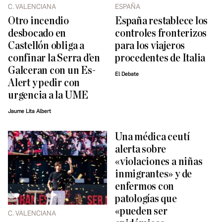
C. VALENCIANA
ESPAÑA
Otro incendio
España restablece los
desbocado en
controles fronterizos
Castellón obliga a
para los viajeros
confinar la Serra d’en
procedentes de Italia
Galceran con un Es-
El Debate
Alert y pedir con
urgencia a la UME
Jaume Lita Albert
Una médica ceutí
alerta sobre
«violaciones a niñas
inmigrantes» y de
enfermos con
patologías que
«pueden ser
C. VALENCIANA