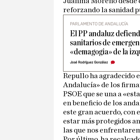
Juanma Moreno desde el
reforzando la sanidad p
PARLAMENTO DE ANDALUCÍA
El PP andaluz defiend
sanitarios de emergenc
«demagogia» de la izq
José Rodríguez González
Repullo ha agradecido el
Andalucía» de los firma
PSOE que se una a «esta
en beneficio de los and
este gran acuerdo, con 
estar más protegidos ant
las que nos enfrentare
Por último, ha recalcad