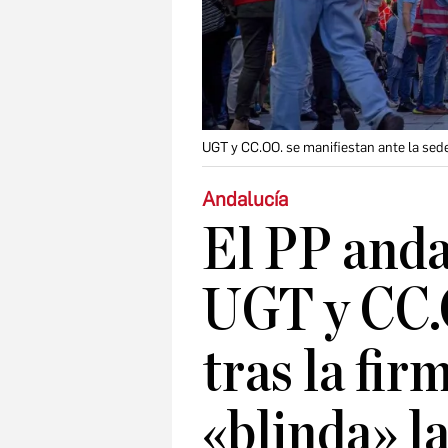
UGT y CC.OO. se manifiestan ante la sede
Andalucía
El PP anda
UGT y CC.O
tras la fir
«blinda» l