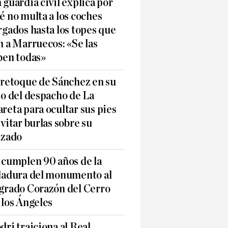
 guardia civil explica por
é no multa a los coches
rgados hasta los topes que
n a Marruecos: «Se las
ben todas»
 retoque de Sánchez en su
to del despacho de La
reta para ocultar sus pies
evitar burlas sobre su
lzado
 cumplen 90 años de la
ladura del monumento al
grado Corazón del Cerro
 los Ángeles
dri traiciona al Real