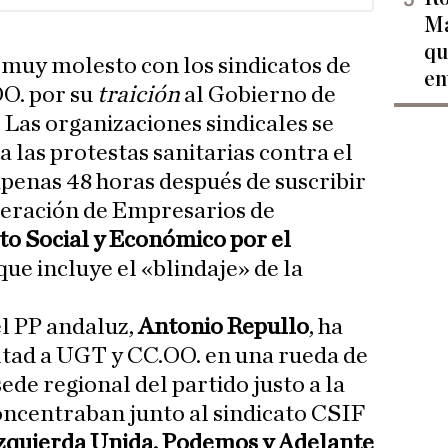
Ma
qu
 muy molesto con los sindicatos de
en
O. por su
traición
al Gobierno de
. Las organizaciones sindicales se
 las protestas sanitarias contra el
penas 48 horas después de suscribir
deración de Empresarios de
to Social y Económico por el
 que incluye el «blindaje» de la
el PP andaluz,
Antonio Repullo
, ha
ltad a UGT y CC.OO. en una rueda de
ede regional del partido justo a la
oncentraban junto al sindicato CSIF
zquierda Unida, Podemos y Adelante