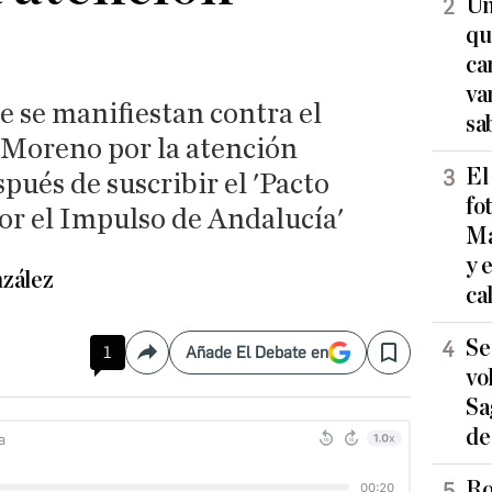
Un
qu
ca
va
se se manifiestan contra el
sa
Moreno por la atención
El
pués de suscribir el 'Pacto
fo
or el Impulso de Andalucía'
Ma
y 
zález
ca
Se
1
Añade El Debate en
Compartir
Save
vo
Sa
de
Ro