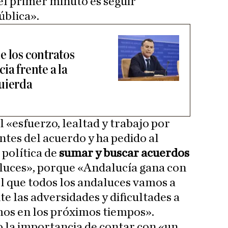
 primer minuto es seguir
ública».
e los contratos
ia frente a la
uierda
 «esfuerzo, lealtad y trabajo por
ntes del acuerdo y ha pedido al
 política de
sumar y buscar acuerdos
aluces», porque «Andalucía gana con
el que todos los andaluces vamos a
e las adversidades y dificultades a
mos en los próximos tiempos».
o la importancia de contar con «un