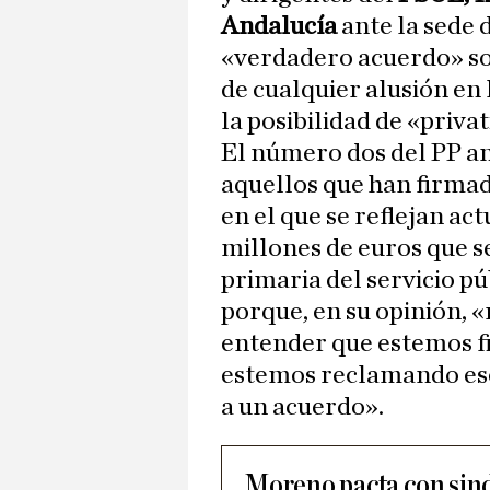
Andalucía
ante la sede 
«verdadero acuerdo» sob
de cualquier alusión en 
la posibilidad de «priva
El número dos del PP a
aquellos que han firma
en el que se reflejan a
millones de euros que se
primaria del servicio pú
porque, en su opinión, «
entender que estemos fi
estemos reclamando eso
a un acuerdo».
Moreno pacta con sind