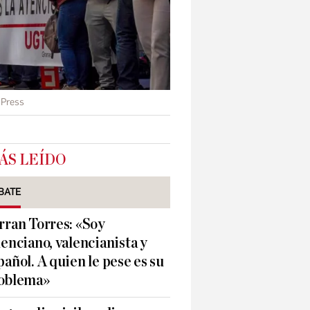
 Press
ÁS LEÍDO
BATE
rran Torres: «Soy
lenciano, valencianista y
pañol. A quien le pese es su
oblema»