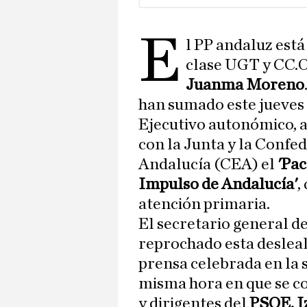
E
l PP andaluz está
clase UGT y CC.O
Juanma Moreno
han sumado este jueves a
Ejecutivo autonómico, a
con la Junta y la Confe
Andalucía (CEA) el
'Pac
Impulso de Andalucía'
,
atención primaria.
El secretario general d
reprochado esta deslea
prensa celebrada en la s
misma hora en que se c
y dirigentes del
PSOE, I