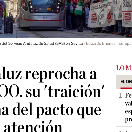
 del Servicio Andaluz de Salud (SAS) en Sevilla
Eduardo Briones | Europa
LO M
luz reprocha a
EL DE
O. su 'traición'
Fe
va
ma del pacto que
es
pr
a atención