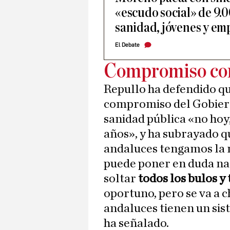
«escudo social» de 9.
sanidad, jóvenes y em
El Debate
Compromiso con
Repullo ha defendido qu
compromiso del Gobier
sanidad pública «no hoy
años», y ha subrayado qu
andaluces tengamos la m
puede poner en duda na
soltar
todos los bulos y
oportuno, pero se va a c
andaluces tienen un sis
ha señalado.