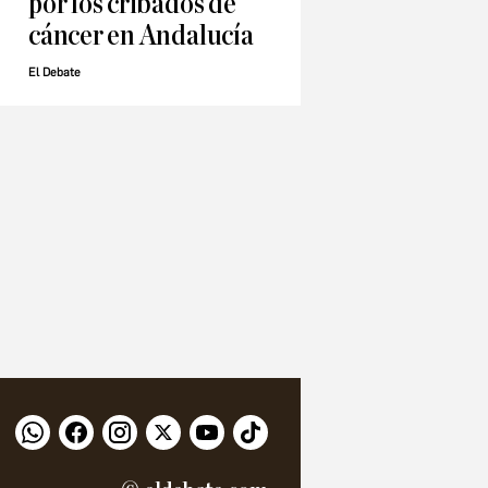
por los cribados de
cáncer en Andalucía
El Debate