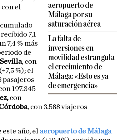
aeropuerto de
 con el
Málaga por su
saturación aérea
 acumulado
recibido 7,1
La falta de
un 7,4 % más
inversiones en
periodo de
movilidad estrangula
Sevilla
, con
el crecimiento de
(+7,5 %); el
Málaga: «Esto es ya
8 pasajeros
de emergencia»
 con 197.345
ez,
con
Córdoba
, con 3.588 viajeros
 este año, el
aeropuerto de Málaga