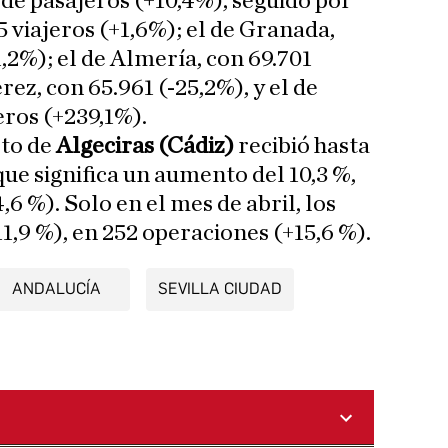
 de pasajeros (+10,4%), seguido por
45 viajeros (+1,6%); el de Granada,
,2%); el de Almería, con 69.701
erez, con 65.961 (-25,2%), y el de
eros (+239,1%).
rto de
Algeciras (Cádiz)
recibió hasta
 que significa un aumento del 10,3 %,
6 %). Solo en el mes de abril, los
11,9 %), en 252 operaciones (+15,6 %).
ANDALUCÍA
SEVILLA CIUDAD