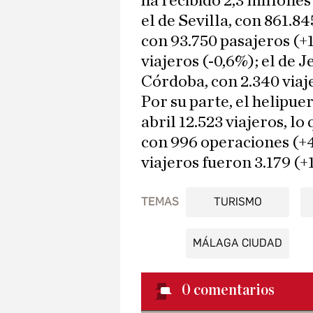
ha recibido 2,3 millones
el de Sevilla, con 861.8
con 93.750 pasajeros (+1
viajeros (-0,6%); el de J
Córdoba, con 2.340 viaj
Por su parte, el helipue
abril 12.523 viajeros, lo
con 996 operaciones (+4,
viajeros fueron 3.179 (+
TEMAS
TURISMO
MÁLAGA CIUDAD
0
comentarios