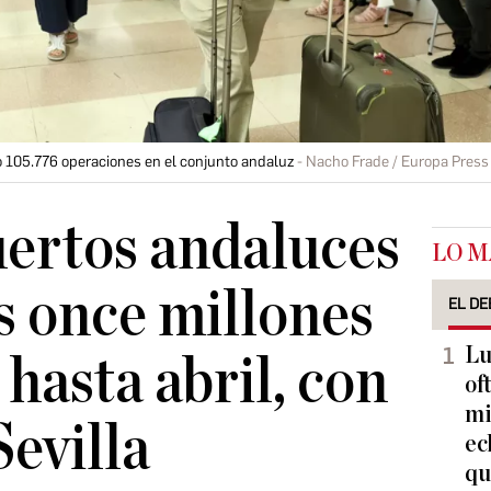
o 105.776 operaciones en el conjunto andaluz
Nacho Frade / Europa Press 
ertos andaluces
LO M
s once millones
EL DE
Lu
 hasta abril, con
of
mi
Sevilla
ec
qu