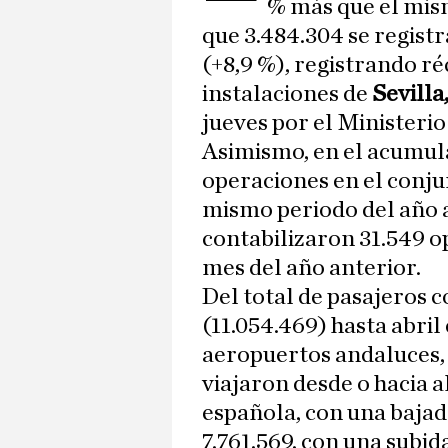
% más que el mism
que 3.484.304 se regist
(+8,9 %), registrando r
instalaciones de
Sevilla
jueves por el Ministeri
Asimismo, en el acumula
operaciones en el conju
mismo periodo del año an
contabilizaron 31.549 o
mes del año anterior.
Del total de pasajeros 
(11.054.469) hasta abril 
aeropuertos andaluces,
viajaron desde o hacia 
española, con una bajada
7.761.569, con una subida