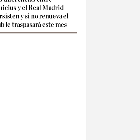
nicius y el Real Madrid
rsisten y si no renueva el
ub le traspasará este mes