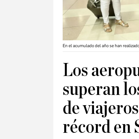
En el acumulado del año se han realizad
Los aeropu
superan lo
de viajeros
récord en 