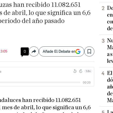
uzas han recibido 11.082.651
De
 de abril, lo que significa un 6,6
en
eriodo del año pasado
co
de
Nu
Ma
13:05
0
Añade El Debate en
Compartir
Save
a 
le
El
dó
añ
de
daluces han recibido 11.082.651
Ma
 mes de abril, lo que significa un 6,6
La