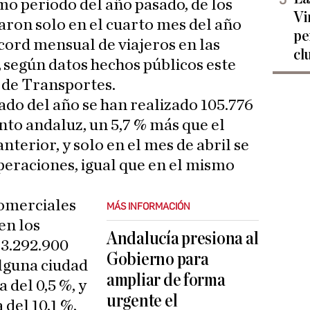
o periodo del año pasado, de los
Vi
raron solo en el cuarto mes del año
pe
écord mensual de viajeros en las
cl
,
según datos hechos públicos este
o de Transportes.
do del año se han realizado 105.776
nto andaluz, un 5,7 % más que el
terior, y solo en el mes de abril se
peraciones, igual que en el mismo
comerciales
MÁS INFORMACIÓN
en los
Andalucía presiona al
 3.292.900
Gobierno para
alguna ciudad
ampliar de forma
 del 0,5 %, y
urgente el
 del 10,1 %,