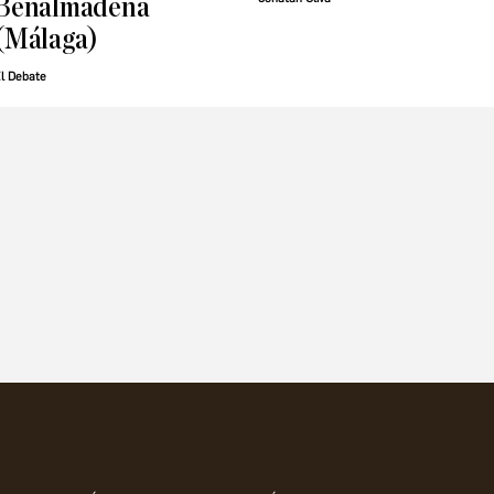
Benalmádena
(Málaga)
l Debate