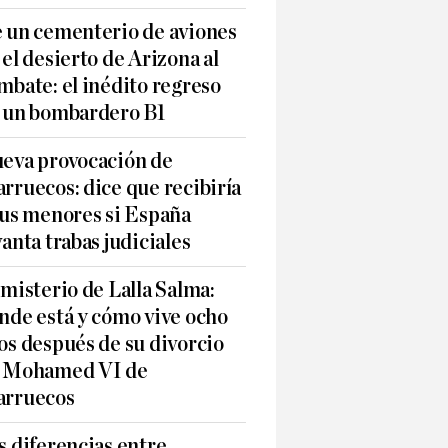
 un cementerio de aviones
 el desierto de Arizona al
mbate: el inédito regreso
 un bombardero B1
eva provocación de
rruecos: dice que recibiría
sus menores si España
vanta trabas judiciales
 misterio de Lalla Salma:
nde está y cómo vive ocho
os después de su divorcio
 Mohamed VI de
rruecos
s diferencias entre