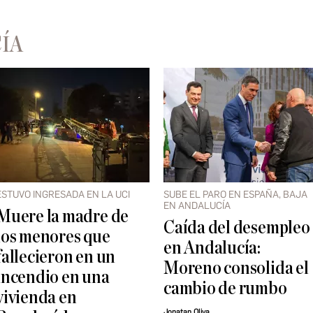
ÍA
ESTUVO INGRESADA EN LA UCI
SUBE EL PARO EN ESPAÑA, BAJA
EN ANDALUCÍA
Muere la madre de
Caída del desempleo
los menores que
en Andalucía:
fallecieron en un
Moreno consolida el
incendio en una
cambio de rumbo
vivienda en
Jonatan Oliva