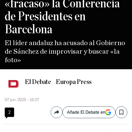
«fracaso» la Conferencia
de Presidentes en
Barcelona
El líder andaluz ha acusado al Gobierno
de Sánchez de improvisar y buscar «la
foto»
El Debate
Europa Press
07 jun. 2025 - 16:27
2
Añade El Debate en
Compartir
Save