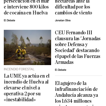
persecución en el mar
hectáreas ante la
e interviene 800 kilos
dificultad por los
de cocaína en Huelva
cambios de viento
El Debate
Jonatan Oliva
CEU Fernando III
clausura las 'Jornadas
sobre Defensa y
Sociedad' destacando
el papel de las Fuerzas
Armadas
INCENDIO FORESTAL
El Debate
La UME ya actúa en el
incendio de Huelva al
El agujero de la
elevarse el nivel a
infrafinanciación de
operativa 2 por su
Andalucía alcanza ya
«inestabilidad»
los 1.634 millones