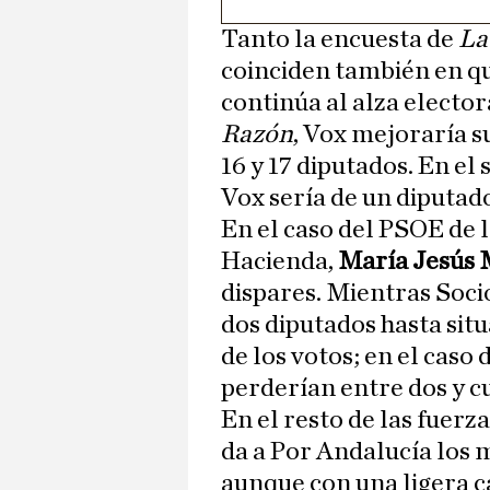
Tanto la encuesta de
La
coinciden también en q
continúa al alza elect
Razón
, Vox mejoraría s
16 y 17 diputados. En el
Vox sería de un diputad
En el caso del PSOE de l
Hacienda,
María Jesús
dispares. Mientras Soc
dos diputados hasta situ
de los votos; en el caso 
perderían entre dos y c
En el resto de las fuerza
da a Por Andalucía los 
aunque con una ligera c