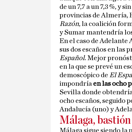
de un 7,7 a un 7,3 %, y s
provincias de Almería, 
Razón
, la coalición fo
y Sumar mantendría los
En el caso de Adelante 
sus dos escaños en las p
Español
. Mejor pronóst
en la que se prevé un e
demoscópico de
El Esp
impondría
en las ocho 
Sevilla donde obtendría
ocho escaños, seguido po
Andalucía (uno) y Adel
Málaga, bastión
Málaga sigue siendo la 