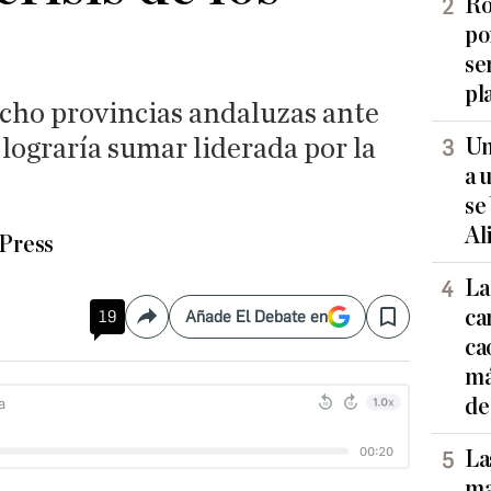
Ro
po
se
pl
ocho provincias andaluzas ante
lograría sumar liderada por la
Un
a 
se
Al
Press
La
ca
19
Añade El Debate en
Compartir
Save
ca
má
de
La
ma