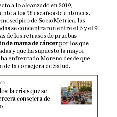
cto a lo alcanzado en 2019,
ente a los 58 escaños de entonces.
demoscópico de SocioMétrica, las
adas se concentraron entre el 6 y el 9
sis de los retrasos de pruebas
do de mama de cáncer
por los que
adas y que ha supuesto la mayor
 se ha enfrentado Moreno desde que
n de la consejera de Salud.
ICO
os: la crisis que se
tercera consejera de
no