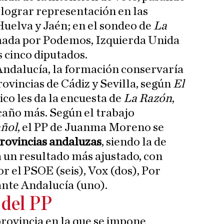
in lograr representación en las
Huelva y Jaén; en el sondeo de
La
rmada por Podemos, Izquierda Unida
 cinco diputados.
Andalucía, la formación conservaría
rovincias de Cádiz y Sevilla, según
El
ico les da la encuesta de
La Razón
,
scaño más. Según el trabajo
añol
, el PP de Juanma Moreno se
provincias andaluzas
, siendo la de
 un resultado más ajustado, con
r el PSOE (seis), Vox (dos), Por
ante Andalucía (uno).
 del PP
provincia en la que se impone