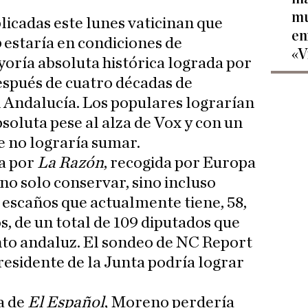
mu
licadas este lunes vaticinan que
en
o
estaría en condiciones de
«V
oría absoluta histórica lograda por
espués de cuatro décadas de
 Andalucía. Los populares lograrían
oluta pese al alza de Vox y con un
e no lograría sumar.
da por
La Razón
, recogida por Europa
no solo conservar, sino incluso
escaños que actualmente tiene, 58,
os, de un total de 109 diputados que
o andaluz. El sondeo de NC Report
residente de la Junta podría lograr
a de
El Español
, Moreno perdería