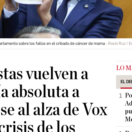
rlamento sobre los fallos en el cribado de cáncer de mama
Rocío Ruz | 
LO M
tas vuelven a
EL DE
a absoluta a
Po
Ad
e al alza de Vox
pu
Me
crisis de los