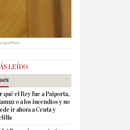
Europa Press
ÁS LEÍDO
BATE
r qué el Rey fue a Paiporta,
amuz o a los incendios y no
ede ir ahora a Ceuta y
lilla