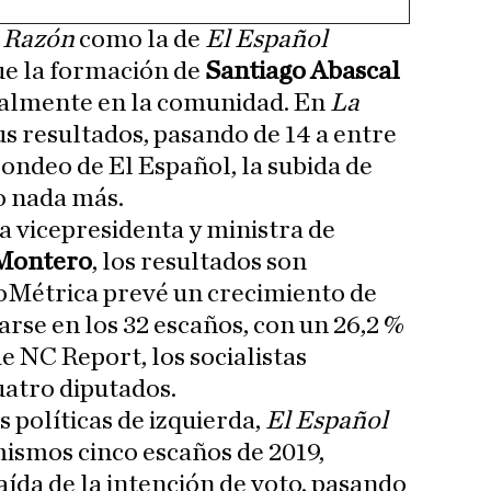
 Razón
como la de
El Español
ue la formación de
Santiago Abascal
oralmente en la comunidad. En
La
us resultados, pasando de 14 a entre
 sondeo de El Español, la subida de
o nada más.
a vicepresidenta y ministra de
 Montero
, los resultados son
ioMétrica prevé un crecimiento de
arse en los 32 escaños, con un 26,2 %
de NC Report, los socialistas
uatro diputados.
s políticas de izquierda,
El Español
mismos cinco escaños de 2019,
aída de la intención de voto, pasando