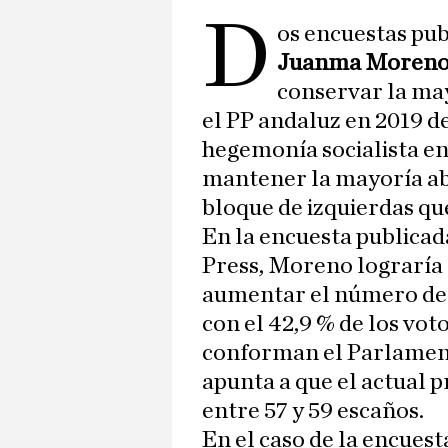
D
os encuestas pub
Juanma Moren
conservar la may
el PP andaluz en 2019 d
hegemonía socialista en
mantener la mayoría abs
bloque de izquierdas qu
En la encuesta publica
Press, Moreno lograría 
aumentar el número de 
con el 42,9 % de los vot
conforman el Parlament
apunta a que el actual p
entre 57 y 59 escaños.
En el caso de la encuest