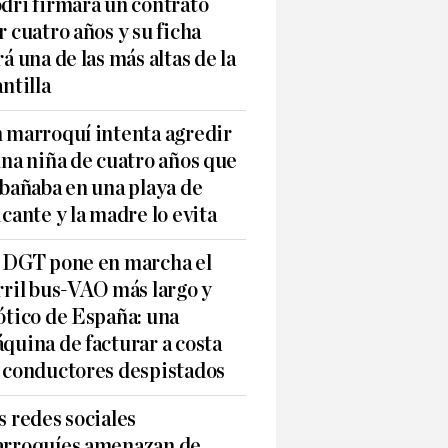
dri firmará un contrato
r cuatro años y su ficha
rá una de las más altas de la
antilla
 marroquí intenta agredir
una niña de cuatro años que
 bañaba en una playa de
icante y la madre lo evita
 DGT pone en marcha el
rril bus-VAO más largo y
ótico de España: una
quina de facturar a costa
 conductores despistados
s redes sociales
rroquíes amenazan de