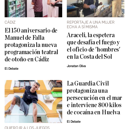
CÁDIZ
REPORTAJE A UNA MUJER
ECHA A SÍ MISMA
El 150 aniversario de
Araceli, la espetera
Manuel de Falla
que desafía el fuego y
protagoniza la nueva
el oficio de 'hombres'
programación teatral
en la Costa del Sol
de otoño en Cádiz
Jonatan Oliva
El Debate
La Guardia Civil
protagoniza una
persecución en el mar
e interviene 800 kilos
de cocaína en Huelva
El Debate
QUIERO IR A LOS JUEGOS