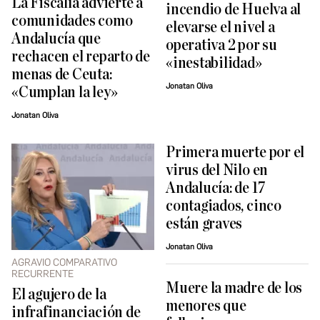
La Fiscalía advierte a
incendio de Huelva al
comunidades como
elevarse el nivel a
Andalucía que
operativa 2 por su
rechacen el reparto de
«inestabilidad»
menas de Ceuta:
Jonatan Oliva
«Cumplan la ley»
Jonatan Oliva
Primera muerte por el
virus del Nilo en
Andalucía: de 17
contagiados, cinco
están graves
Jonatan Oliva
AGRAVIO COMPARATIVO
RECURRENTE
Muere la madre de los
El agujero de la
menores que
infrafinanciación de