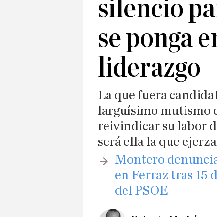
silencio p
se ponga e
liderazgo
La que fuera candid
larguísimo mutismo de
reivindicar su labor 
será ella la que ejer
Montero denuncia «
en Ferraz tras 15 
del PSOE