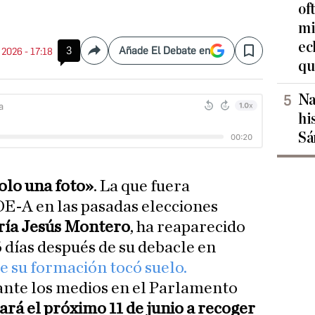
of
mi
ec
3
Añade El Debate en
. 2026 - 17:18
Compartir
Save
qu
Na
hi
Sá
solo una foto»
. La que fuera
OE-A en las pasadas elecciones
ía Jesús Montero
, ha reaparecido
16 días después de su debacle en
e su formación tocó suelo.
nte los medios en el Parlamento
rá el próximo 11 de junio a recoger