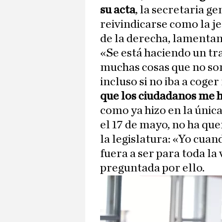
su acta
, la secretaria g
reivindicarse como la je
de la derecha, lamentan
«Se está haciendo un tr
muchas cosas que no son 
incluso si no iba a coger
que los ciudadanos me 
como ya hizo en la únic
el 17 de mayo, no ha que
la legislatura: «Yo cua
fuera a ser para toda la
preguntada por ello.