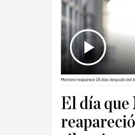
Montero reaparece 16 días después del ba
El día que
reapareció