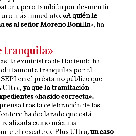
patero, pero también por desmentir
uturo más inmediato.
«A quién le
a es al señor Moreno Bonilla
», ha
 tranquila»
sas, la exministra de Hacienda ha
solutamente tranquila» por el
a SEPI en el préstamo público que
s Ultra,
ya que la tramitación
pedientes «ha sido correcta».
prensa tras la celebración de las
Montero ha declarado que está
or realizada como máxima
nte el rescate de Plus Ultra,
un caso