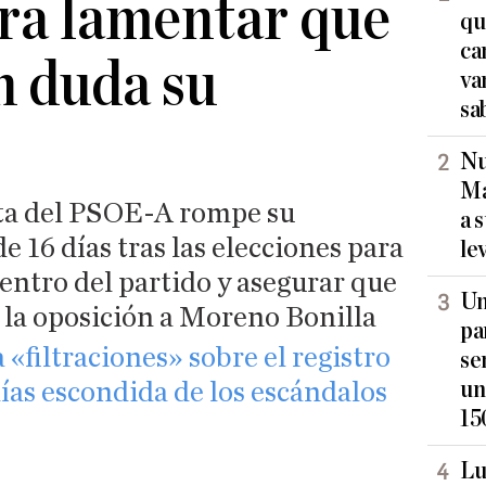
ara lamentar que
qu
ca
n duda su
va
sa
Nu
Ma
ata del PSOE-A rompe su
a 
 16 días tras las elecciones para
le
dentro del partido y asegurar que
Un
za la oposición a Moreno Bonilla
pa
filtraciones» sobre el registro
se
un
días escondida de los escándalos
15
Lu