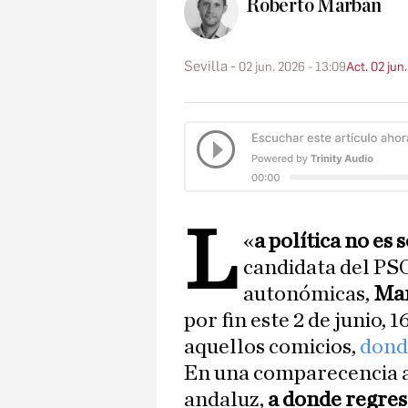
Roberto Marbán
Sevilla
02 jun. 2026 - 13:09
Act. 02 jun
L
«
a política no es 
candidata del PS
autonómicas,
Mar
por fin este 2 de junio, 
aquellos comicios,
dond
En una comparecencia a
andaluz,
a donde regresa