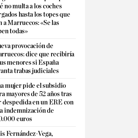
é no multa a los coches
rgados hasta los topes que
n a Marruecos: «Se las
ben todas»
eva provocación de
rruecos: dice que recibiría
sus menores si España
vanta trabas judiciales
a mujer pide el subsidio
ra mayores de 52 años tras
r despedida en un ERE con
a indemnización de
0.000 euros
is Fernández-Vega,