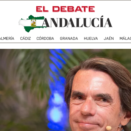
ALMERÍA
CÁDIZ
CÓRDOBA
GRANADA
HUELVA
JAÉN
MÁLA