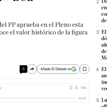
De
en
co
de
el PP aprueba en el Pleno esta
ce el valor histórico de la figura
El
dó
añ
de
Ma
El
0
Añade El Debate en
Compartir
Save
am
in
ve
Lu
of