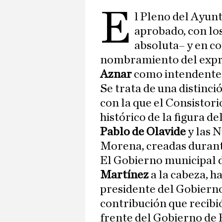
E
l Pleno del Ayun
aprobado, con lo
absoluta– y en c
nombramiento del expr
Aznar
como intendente 
Se trata de una distinci
con la que el Consistor
histórico de la figura de
Pablo de Olavide
y las 
Morena, creadas durant
El Gobierno municipal d
Martínez
a la cabeza, ha
presidente del Gobierno
contribución que recibió
frente del Gobierno de