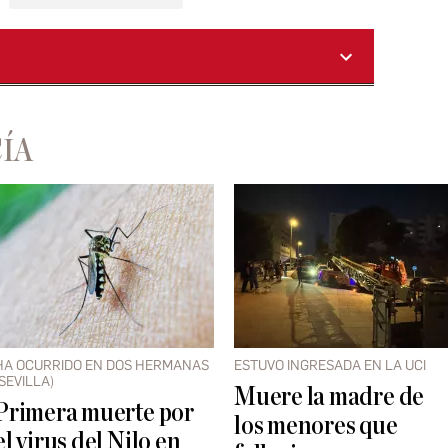
ÍA
HA OCURRIDO EN DOS HERMANAS
ESTUVO INGRESADA EN LA UCI
(SEVILLA)
Muere la madre de
Primera muerte por
los menores que
el virus del Nilo en