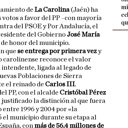
mi
tamiento de
La Carolina
(Jaén) ha
ec
s votos a favor del PP –con mayoría
qu
ontra del PSOE y Por Andalucía, el
esidente del Gobierno
José María
de honor del municipio.
ón que
se entrega por primera vez
y
io carolinense reconoce el valor
l intendente, ligada al legado de
Nuevas Poblaciones de Sierra
e el reinado de
Carlos III
.
el PP, con el alcalde
Cristóbal Pérez
 justificado la distinción al que fuera
 entre 1996 y 2004 por «la
 el municipio durante su etapa al
 España, con
más de 56,4 millones de