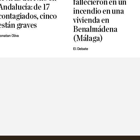
fallecieron en un
Andalucía: de 17
incendio en una
contagiados, cinco
vivienda en
están graves
Benalmádena
onatan Oliva
(Málaga)
El Debate