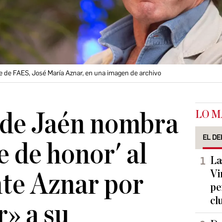
e de FAES, José María Aznar, en una imagen de archivo
LO M
 de Jaén nombra
EL DE
e de honor' al
La
Vi
te Aznar por
pe
cl
r» a su