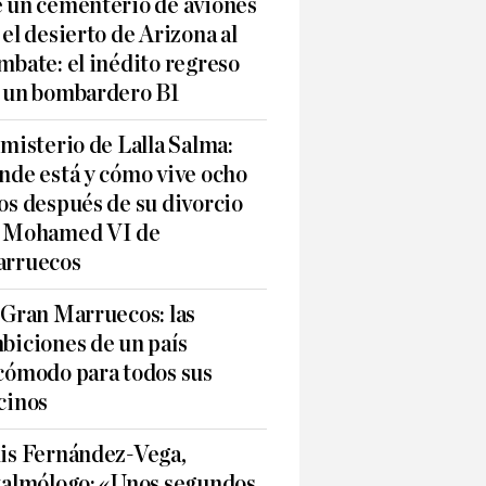
 un cementerio de aviones
 el desierto de Arizona al
mbate: el inédito regreso
 un bombardero B1
 misterio de Lalla Salma:
nde está y cómo vive ocho
os después de su divorcio
 Mohamed VI de
rruecos
 Gran Marruecos: las
biciones de un país
cómodo para todos sus
cinos
is Fernández-Vega,
talmólogo: «Unos segundos