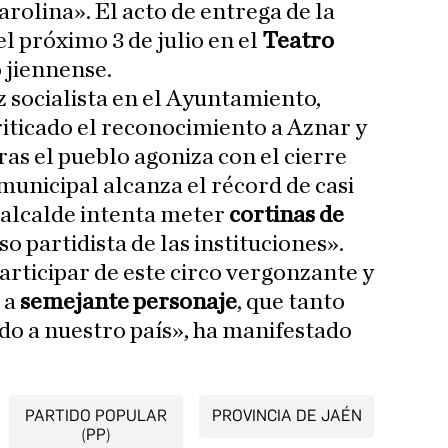
rolina». El acto de entrega de la
el próximo 3 de julio en el
Teatro
 jiennense.
z socialista en el Ayuntamiento,
criticado el reconocimiento a Aznar y
as el pueblo agoniza con el cierre
municipal alcanza el récord de casi
l alcalde intenta meter
cortinas de
so partidista de las instituciones».
rticipar de este circo vergonzante y
 a
semejante personaje
, que tanto
ndo a nuestro país», ha manifestado
PARTIDO POPULAR
PROVINCIA DE JAÉN
(PP)