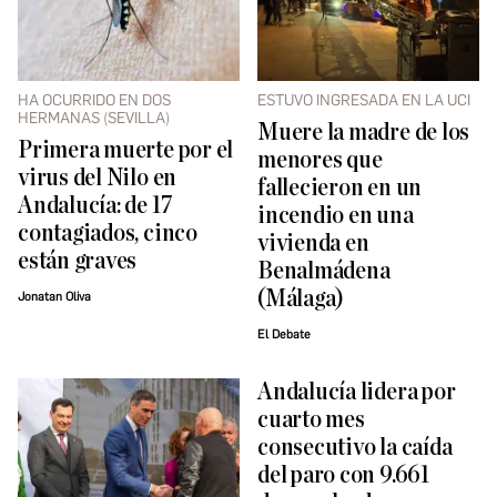
HA OCURRIDO EN DOS
ESTUVO INGRESADA EN LA UCI
HERMANAS (SEVILLA)
Muere la madre de los
Primera muerte por el
menores que
virus del Nilo en
fallecieron en un
Andalucía: de 17
incendio en una
contagiados, cinco
vivienda en
están graves
Benalmádena
(Málaga)
Jonatan Oliva
El Debate
Andalucía lidera por
cuarto mes
consecutivo la caída
del paro con 9.661