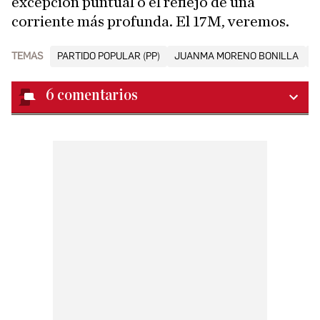
excepción puntual o el reflejo de una
corriente más profunda. El 17M, veremos.
TEMAS
PARTIDO POPULAR (PP)
JUANMA MORENO BONILLA
E
6
comentarios