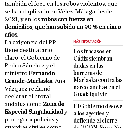
también el foco en los robos violentos, que
se han duplicado en Vélez-Málaga desde
2021, y en los
robos con fuerza en
domicilios
,
que han subido un 90 % en cinco
años
.
La exigencia del PP
MÁS INFORMACIÓN
tiene destinatario
Los fracasos en
claro: el Gobierno de
Cádiz siembran
Pedro Sánchez y el
dudas en las
barreras de
ministro
Fernando
Marlaska contra las
Grande-Marlaska
. Ana
narcolanchas en el
Vázquez reclamó
Guadalquivir
declarar el litoral
andaluz como
Zona de
El Gobierno desoye
Especial Singularidad
y
a los agentes y
proteger a policías y
defiende el cierre
guardias civiles como
de OCON-Sur: «No