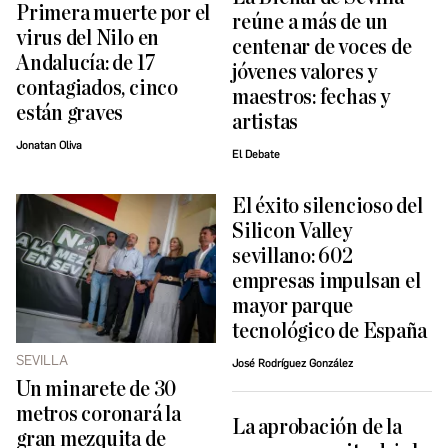
Primera muerte por el
reúne a más de un
virus del Nilo en
centenar de voces de
Andalucía: de 17
jóvenes valores y
contagiados, cinco
maestros: fechas y
están graves
artistas
Jonatan Oliva
El Debate
El éxito silencioso del
Silicon Valley
sevillano: 602
empresas impulsan el
mayor parque
tecnológico de España
SEVILLA
José Rodríguez González
Un minarete de 30
metros coronará la
La aprobación de la
gran mezquita de