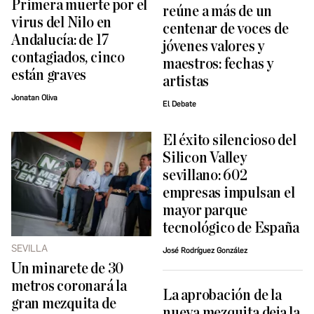
Primera muerte por el
reúne a más de un
virus del Nilo en
centenar de voces de
Andalucía: de 17
jóvenes valores y
contagiados, cinco
maestros: fechas y
están graves
artistas
Jonatan Oliva
El Debate
El éxito silencioso del
Silicon Valley
sevillano: 602
empresas impulsan el
mayor parque
tecnológico de España
SEVILLA
José Rodríguez González
Un minarete de 30
metros coronará la
La aprobación de la
gran mezquita de
nueva mezquita deja la