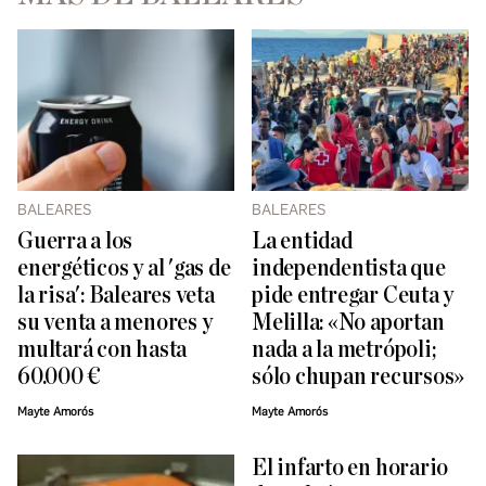
BALEARES
BALEARES
Guerra a los
La entidad
energéticos y al 'gas de
independentista que
la risa': Baleares veta
pide entregar Ceuta y
su venta a menores y
Melilla: «No aportan
multará con hasta
nada a la metrópoli;
60.000 €
sólo chupan recursos»
Mayte Amorós
Mayte Amorós
El infarto en horario