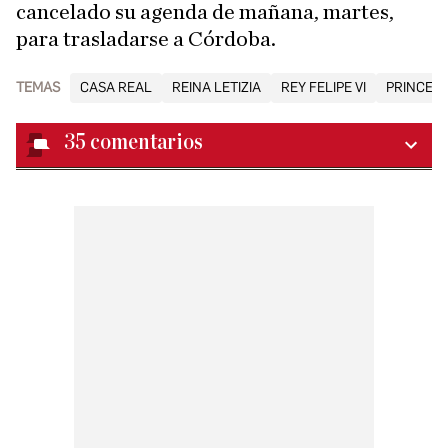
cancelado su agenda de mañana, martes,
para trasladarse a Córdoba.
TEMAS
CASA REAL
REINA LETIZIA
REY FELIPE VI
PRINCES
35
comentarios