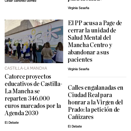
César Sánchez Gómez
Virginia Seseña
El PP acusa a Page de
cerrar la unidad de
Salud Mental del
Mancha Centro y
abandonar a sus
pacientes
CASTILLA-LA MANCHA
Virginia Seseña
Catorce proyectos
educativos de Castilla-
Calles engalanadas en
La Mancha se
Ciudad Real para
reparten 346.000
honrar a la Virgen del
euros marcados por la
Prado: la petición de
Agenda 2030
Cañizares
El Debate
El Debate