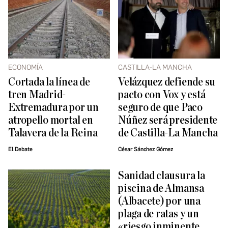
ECONOMÍA
CASTILLA-LA MANCHA
Cortada la línea de
Velázquez defiende su
tren Madrid-
pacto con Vox y está
Extremadura por un
seguro de que Paco
atropello mortal en
Núñez será presidente
Talavera de la Reina
de Castilla-La Mancha
El Debate
César Sánchez Gómez
Sanidad clausura la
piscina de Almansa
(Albacete) por una
plaga de ratas y un
«riesgo inminente