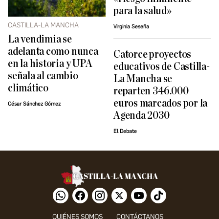
para la salud»
CASTILLA-LA MANCHA
Virginia Seseña
La vendimia se
adelanta como nunca
Catorce proyectos
en la historia y UPA
educativos de Castilla-
señala al cambio
La Mancha se
climático
reparten 346.000
euros marcados por la
César Sánchez Gómez
Agenda 2030
El Debate
QUIÉNES SOMOS
CONTÁCTANOS