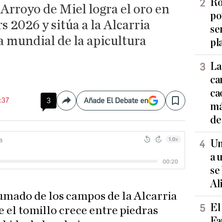
Ro
 Arroyo de Miel logra el oro en
po
s 2026 y sitúa a la Alcarria
se
 mundial de la apicultura
pl
La
ca
ca
4:37
3
Añade El Debate en
Compartir
Save
má
de
Un
a 
se
Al
fumado de los campos de la Alcarria
El
 el tomillo crece entre piedras
Fa