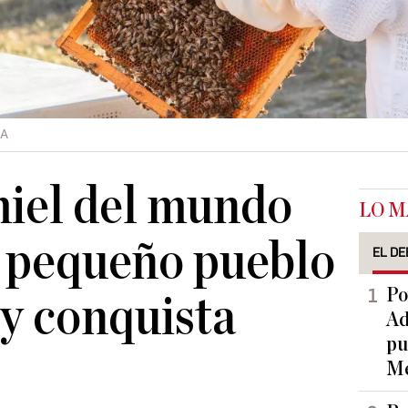
GA
miel del mundo
LO M
 pequeño pueblo
EL DE
Po
y conquista
Ad
pu
Me