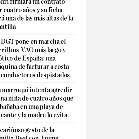
dri firmará un contrato
r cuatro años y su ficha
rá una de las más altas de la
antilla
 DGT pone en marcha el
rril bus-VAO más largo y
ótico de España: una
quina de facturar a costa
 conductores despistados
 marroquí intenta agredir
una niña de cuatro años que
 bañaba en una playa de
icante y la madre lo evita
 cariñoso gesto de la
milia Real con Jaume