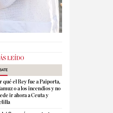
ÁS LEÍDO
BATE
r qué el Rey fue a Paiporta,
amuz o a los incendios y no
ede ir ahora a Ceuta y
lilla