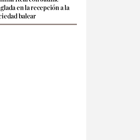
glada en la recepción a la
ciedad balear