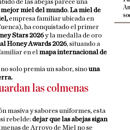
mbido de las abejas parece una
An
a mejor miel del mundo
.
La miel de
so
el,
empresa familiar ubicada en
uenca), ha conquistado el primer
ney Stars 2026
y la medalla de oro
nal Honey Awards 2026
, situando a
amiliar en el
mapa internacional de
no solo premia un sabor, sino
una
erra.
guardan las colmenas
ón masiva y sabores uniformes, esta
si rebelde:
dejar que las abejas sigan
olmenas de Arroyo de Miel no se