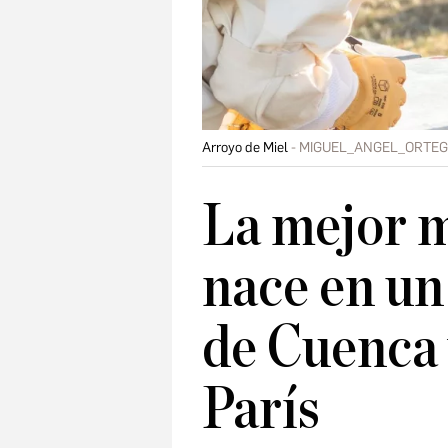
Arroyo de Miel
MIGUEL_ANGEL_ORTE
La mejor 
nace en un
de Cuenca 
París