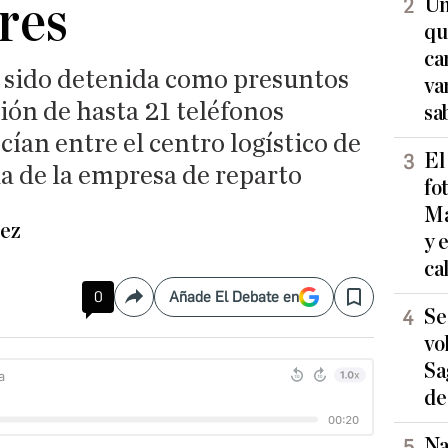
ares
Un
qu
ca
 sido detenida como presuntos
va
ción de hasta 21 teléfonos
sa
ían entre el centro logístico de
El
ina de la empresa de reparto
fo
Ma
ez
y 
ca
0
Añade El Debate en
Compartir
Save
Se
vo
Sa
de
Na