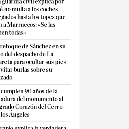
 guardia civil explica por
é no multa a los coches
rgados hasta los topes que
n a Marruecos: «Se las
ben todas»
 retoque de Sánchez en su
to del despacho de La
reta para ocultar sus pies
evitar burlas sobre su
lzado
 cumplen 90 años de la
ladura del monumento al
grado Corazón del Cerro
 los Ángeles
ranjo explica la verdadera