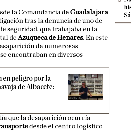
hi
desde la Comandancia de
Guadalajara
Sá
igación tras la denuncia de uno de
de seguridad, que trabajaba en la
tal de
Azuqueca de Henares
. En este
 desaparición de numerosas
 se encontraban en diversos
n en peligro por la
navaja de Albacete:
tía que la desaparición ocurría
ransporte
desde el centro logístico