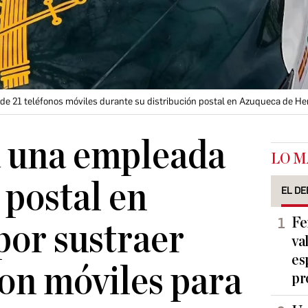
n de 21 teléfonos móviles durante su distribución postal en Azuqueca de H
a una empleada
LO M
 postal en
EL DE
Fe
or sustraer
va
es
on móviles para
pr