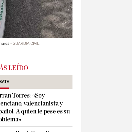
enares
GUARDIA CIVIL
ÁS LEÍDO
BATE
rran Torres: «Soy
lenciano, valencianista y
pañol. A quien le pese es su
oblema»