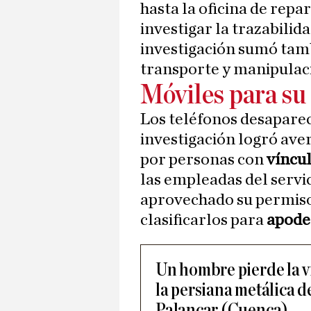
hasta la oficina de repar
investigar la trazabilid
investigación sumó ta
transporte y manipulaci
Móviles para su 
Los teléfonos desaparec
investigación logró ave
por personas con
víncul
las empleadas del servic
aprovechado su permiso 
clasificarlos para
apoder
Un hombre pierde la v
la persiana metálica d
Palancar (Cuenca)