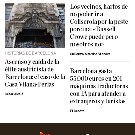
Los vecinos, hartos de
no poder ir a
Collserola por la peste
porcina: «Russell
Crowe puede pero
nosotros no»
HISTORIAS DE BARCELONA
Guillermo Altarriba Vilanova
Ascenso y caída de la
élite austricista de
Barcelona gasta
Barcelona: el caso de la
55.000 euros en 201
Casa Vilana-Perlas
máquinas traductoras
con IA para atender a
César Alcalá
extranjeros y turistas
El Debate