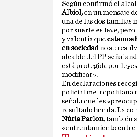
Según confirmó el alca
Albiol,
en un mensaje de
una de las dos familias 
por suerte es leve, pero
y valentía que
estamos h
en sociedad
no se resolv
alcalde del PP, señaland
está protegida por leyes
modificar».
En declaraciones recog
policial metropolitana 
señala que les «preocu
resultado herida. La con
Núria Parlon
, también 
«enfrentamiento entre 