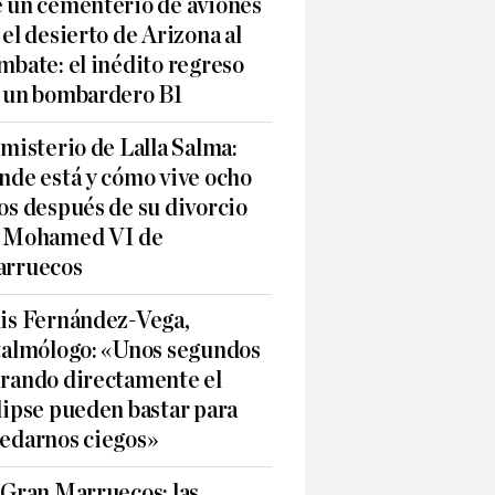
 un cementerio de aviones
 el desierto de Arizona al
mbate: el inédito regreso
 un bombardero B1
 misterio de Lalla Salma:
nde está y cómo vive ocho
os después de su divorcio
 Mohamed VI de
rruecos
is Fernández-Vega,
talmólogo: «Unos segundos
rando directamente el
lipse pueden bastar para
edarnos ciegos»
 Gran Marruecos: las