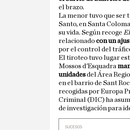
el brazo.
La menor tuvo que ser t
Santo, en Santa Coloma
su vida. Según recoge
El
relacionado
con un ajus
por el control del tráfi
El tiroteo tuvo lugar es
Mossos d'Esquadra
man
unidades
del Área Regi
en el barrio de Sant Ro
recogidas por Europa Pre
Criminal (DIC) ha asumi
de investigación para ide
SUCESOS