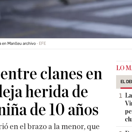
a en Manlleu archivo
EFE
LO M
 entre clanes en
EL DE
eja herida de
La
Vi
niña de 10 años
pe
cl
ió en el brazo a la menor, que