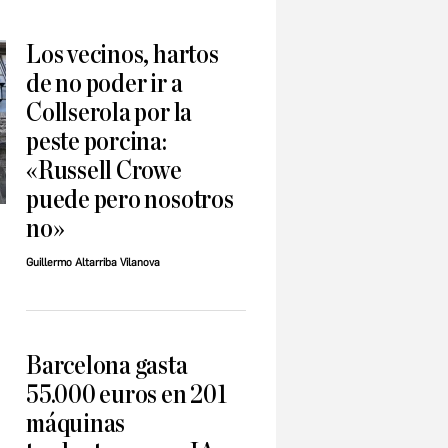
Los vecinos, hartos
de no poder ir a
Collserola por la
peste porcina:
«Russell Crowe
puede pero nosotros
no»
Guillermo Altarriba Vilanova
Barcelona gasta
55.000 euros en 201
máquinas