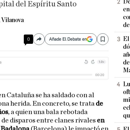
De
pital del Espíritu Santo
en
co
 Vilanova
de
El
0
Añade El Debate en
Compartir
Save
dó
añ
de
Ma
Lu
of
en Cataluña se ha saldado con al
mi
a herida. En concreto, se trata
de
ec
ños
, a quien una bala rebotada
qu
de disparos entre clanes rivales
en
e Badalona
(Barcelona) le impactó en
El