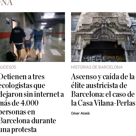
ONA
SUCESOS
HISTORIAS DE BARCELONA
Detienen a tres
Ascenso y caída de la
ecologistas que
élite austricista de
dejaron sin internet a
Barcelona: el caso de
más de 4.000
la Casa Vilana-Perlas
personas en
César Alcalá
Barcelona durante
una protesta