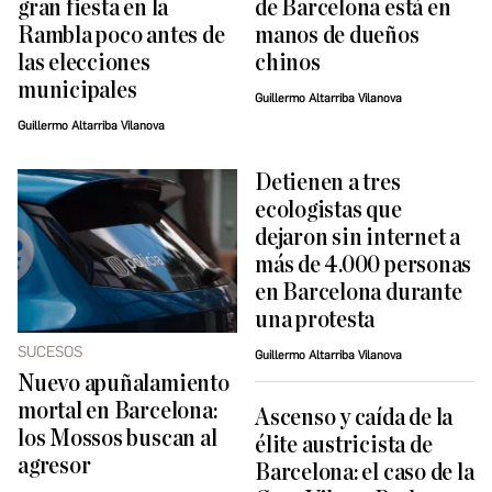
gran fiesta en la
de Barcelona está en
Rambla poco antes de
manos de dueños
las elecciones
chinos
municipales
Guillermo Altarriba Vilanova
Guillermo Altarriba Vilanova
Detienen a tres
ecologistas que
dejaron sin internet a
más de 4.000 personas
en Barcelona durante
una protesta
SUCESOS
Guillermo Altarriba Vilanova
Nuevo apuñalamiento
mortal en Barcelona:
Ascenso y caída de la
los Mossos buscan al
élite austricista de
agresor
Barcelona: el caso de la