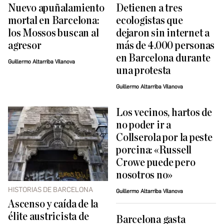
Nuevo apuñalamiento
Detienen a tres
mortal en Barcelona:
ecologistas que
los Mossos buscan al
dejaron sin internet a
agresor
más de 4.000 personas
en Barcelona durante
Guillermo Altarriba Vilanova
una protesta
Guillermo Altarriba Vilanova
Los vecinos, hartos de
no poder ir a
Collserola por la peste
porcina: «Russell
Crowe puede pero
nosotros no»
HISTORIAS DE BARCELONA
Guillermo Altarriba Vilanova
Ascenso y caída de la
élite austricista de
Barcelona gasta