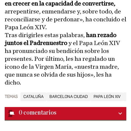
en crecer en la capacidad de convertirse,
arrepentirse, enmendarse y, sobre todo, de
reconciliarse y de perdonar», ha concluido el
Papa León XIV.
Tras dirigirles estas palabras,
han rezado
juntos el Padrenuestro
y el Papa León XIV
ha pronunciado su bendición sobre los
presentes. Por último, les ha regalado un
icono de la Virgen María, «nuestra madre,
que nunca se olvida de sus hijos», les ha
dicho.
TEMAS
CATALUÑA
BARCELONA CIUDAD
PAPA LEÓN XIV
VI
0
comentarios